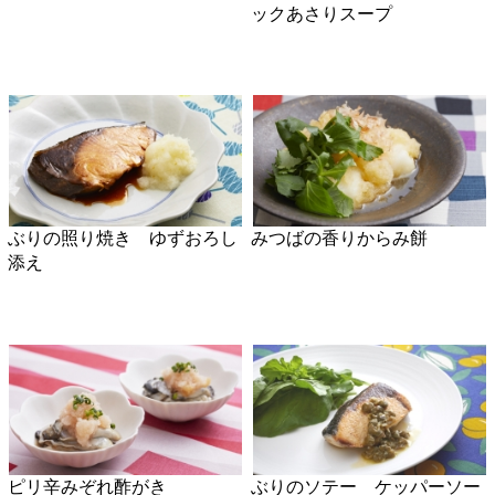
キュウリと牛切り落としのピ
不知火フルーツサンド
リ辛花椒炒め
わかめとカリカリ油揚げのわ
牛肉とサラダクレソンのチャ
さび和え
ーハン