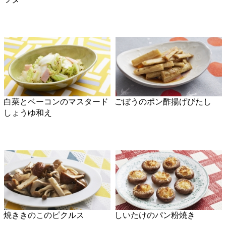
枝豆の卵焼き
ミニトマトのイタリアン白和
え
キャベツの赤じそマリネ
わかめと塩もみキャベツの中
華和え