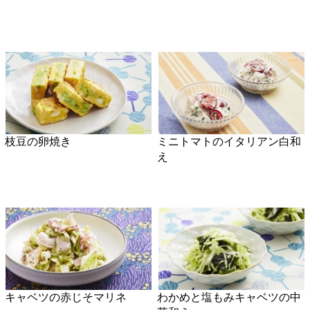
絹さやとわかめの粒マスター
砂肝のねぎ塩炒め
ド和え
まいたけとベーコンのグリル
生姜しゃぶしゃぶ鍋
サラダ
白菜とツナのみそ汁
ぶりとせん切り生姜の酒煮