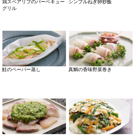
真鯛の潮汁
かんぱちとナッツのズッキー
ニサラダ
牛小間とクレソンのサラダ
ほたての塩焼きそば