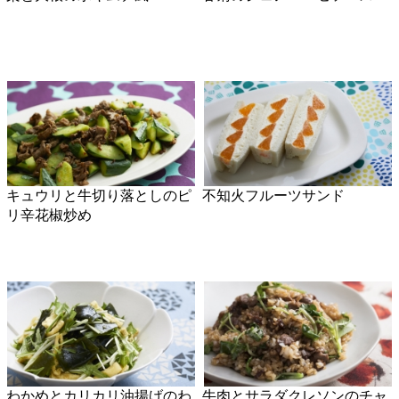
中華風ピリ辛ごまみそ鍋
じゃがいものレモンクリチサ
ラダ
真鯛とセロリのマリネ
サニーレタスの香り肉そぼろ
包み