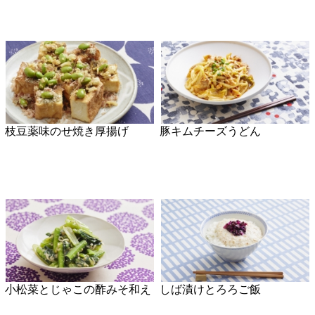
枝豆薬味のせ焼き厚揚げ
豚キムチーズうどん
小松菜とじゃこの酢みそ和え
しば漬けとろろご飯
バジルとハムの春巻き
レタスとじゃこのバターしょ
うゆチャーハン