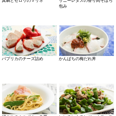
かんぱちのオクラソースがけ
豚バラと春ニラの中華丼
きゅうりと雑穀のチョップド
真鯛とうどの梅肉和え
サラダ