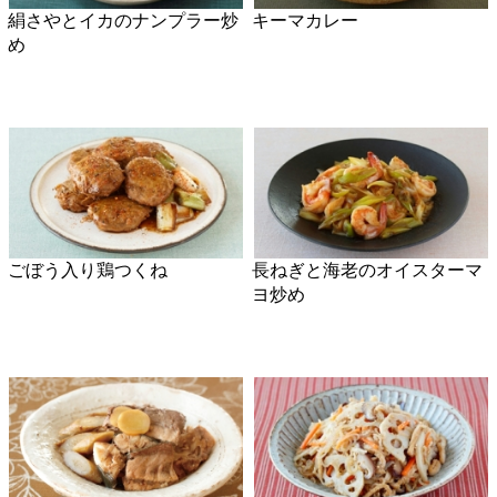
平目の和風マリネ
ピーマンとカシューナッツの
カレー炒め
顔が見える食品。
ホーム
野菜。
加工品。
レシピ
動画Gallery