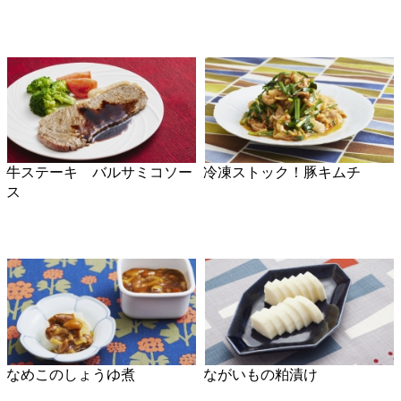
なめこのしょうゆ煮
ながいもの粕漬け
人参のタルタル卵サラダ
ピリ辛みそもやし