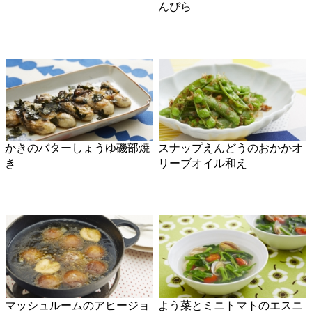
ピリ辛みぞれ酢がき
ぶりのソテー ケッパーソー
ス
まいたけパワーでお肉がふっ
焼きまいたけ汁
くら！
梨と大根の水キムチ風
春菊のジェノベーゼソース