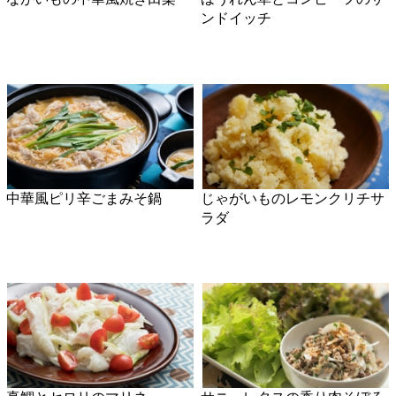
じ
鶏スペアリブのバーベキュー
シンプルねぎ卵炒飯
グリル
鮭のペーパー蒸し
真鯛の香味野菜巻き