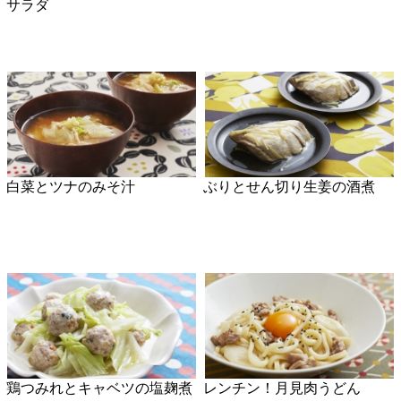
わかめのナムル
新ごぼうとベーコンの洋風き
んぴら
かきのバターしょうゆ磯部焼
スナップえんどうのおかかオ
き
リーブオイル和え