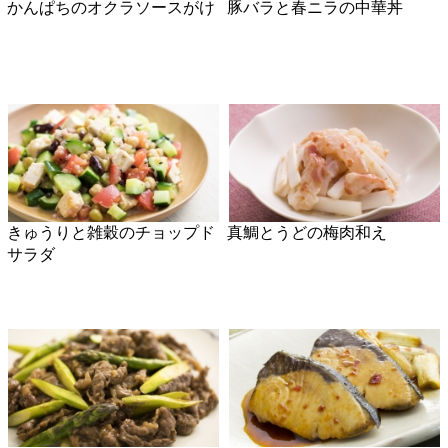
牛トマピリ辛炒め
簡単！サーモンフライ
雲白肉（ウンパイロー）
牛肉とたけのこのオイスター
炒め
新じゃがいものサラダ
里芋のレンジ煮っころがし