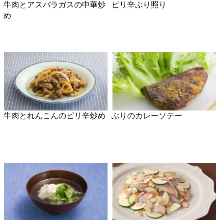
ピーマンとサバ缶の煮びたし
わかめと桜海老の海鮮チヂミ
丼
絹さやとイカのナンプラー炒
キーマカレー
め