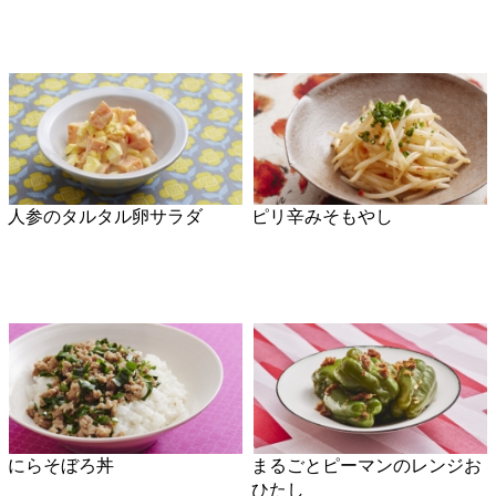
にらそぼろ丼
まるごとピーマンのレンジお
ひたし
キュウリと切り干し大根のご
かみなり豆腐丼
ま酢和え
スパイシーキャベツのホット
簡単！天津飯
ドッグ