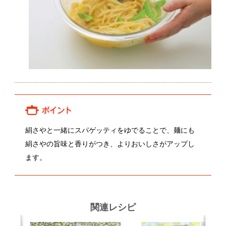
絹さやの旨味と香りがつき、よりおいしさがアップし
ます。
関連レシピ
牛肉とたけのこ麻辣炒め
絹さやとわかめの粒マスタード和
え
顔が見える食品。
ホーム
野菜。
加工品。
レシピ
動画Gallery