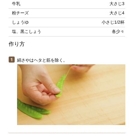
作り方
絹さやはヘタと筋を除く。
たっぷりの湯に塩適量（分量外、水1リットルに塩小さじ
2弱が目安）を加え、スパゲッティを袋の表示通りの時
間、ゆでる。