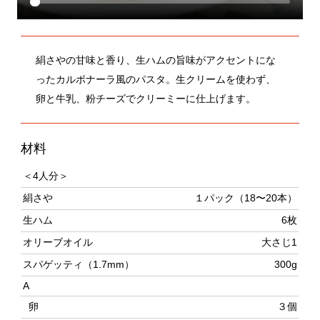
絹さやの甘味と香り、生ハムの旨味がアクセントにな
ったカルボナーラ風のパスタ。生クリームを使わず、
卵と牛乳、粉チーズでクリーミーに仕上げます。
材料
＜4人分＞
絹さや
１パック（18〜20本）
生ハム
6枚
オリーブオイル
大さじ1
スパゲッティ（1.7mm）
300g
A
卵
３個
牛乳
大さじ3
粉チーズ
大さじ4
しょうゆ
小さじ1/2杯
塩、黒こしょう
各少々