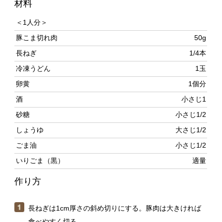
豚こま切れ肉
50g
長ねぎ
1/4本
冷凍うどん
1玉
卵黄
1個分
酒
小さじ1
砂糖
小さじ1/2
しょうゆ
大さじ1/2
ごま油
小さじ1/2
いりごま（黒）
適量
作り方
長ねぎは1cm厚さの斜め切りにする。豚肉は大きければ
食べやすく切る。