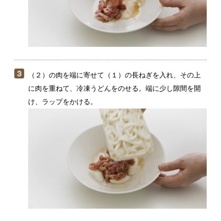
に肉を重ねて、冷凍うどんをのせる。端に少し隙間を開
け、ラップをかける。
電子レンジ（500W）で５分30秒ほど加熱し、ラップを外
してよく混ぜる。中央にくぼみをつくって卵黄をのせ、
いりごまをふったらできあがり。卵黄をくずして混ぜな
がら食べる。