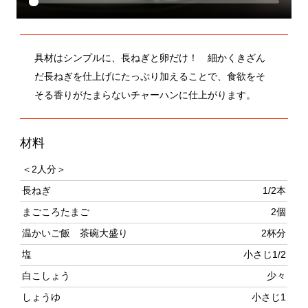
具材はシンプルに、長ねぎと卵だけ！ 細かくきざん
だ長ねぎを仕上げにたっぷり加えることで、食欲をそ
そる香りがたまらないチャーハンに仕上がります。
材料
＜2人分＞
長ねぎ
1/2本
まごころたまご
2個
温かいご飯 茶碗大盛り
2杯分
塩
小さじ1/2
白こしょう
少々
しょうゆ
小さじ1
サラダ油
大さじ1/2
ごま油
少々
作り方