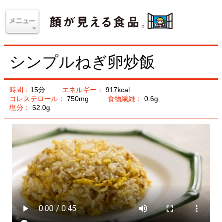
シンプルねぎ卵炒飯
時間：
15分
エネルギー：
917kcal
コレステロール：
750mg
食物繊維：
0.6g
塩分：
52.0g