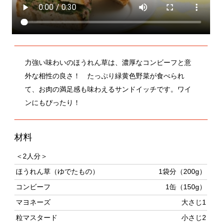
力強い味わいのほうれん草は、濃厚なコンビーフと意
外な相性の良さ！ たっぷり緑黄色野菜が食べられ
て、お肉の満足感も味わえるサンドイッチです。ワイ
ンにもぴったり！
材料
＜2人分＞
ほうれん草（ゆでたもの）
1袋分（200g）
コンビーフ
1缶（150g）
マヨネーズ
大さじ1
粒マスタード
小さじ2
パン（好みの厚さに切ったカンパー
4枚
ニュなど）
作り方