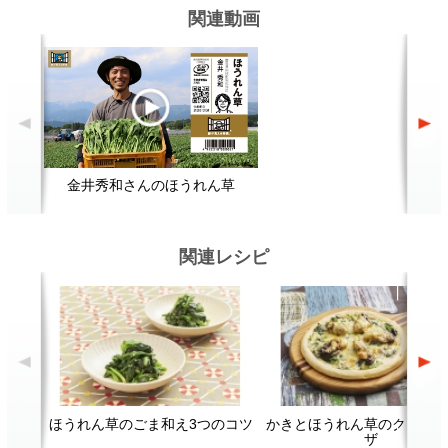
ほうれん草のごま和え3つのコツ
かきとほうれん草のクリーミーピ
ほ
ザ
顔が見える食品。
ホーム
野菜。
加工品。
レシピ
動画Gallery