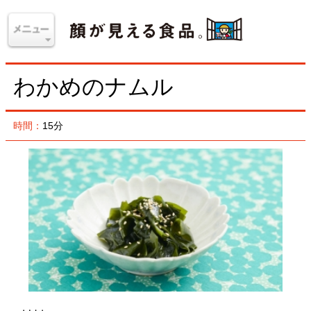
わかめのナムル
時間：
15分
材料
＜2人分＞