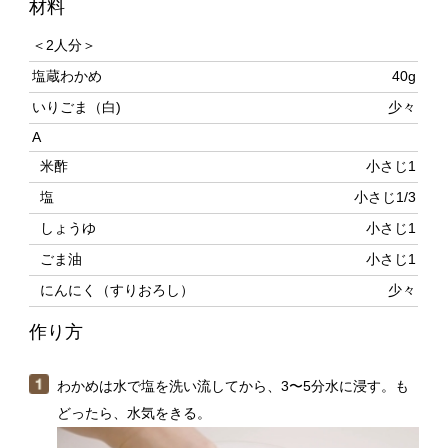
塩蔵わかめ
40g
いりごま（白)
少々
A
米酢
小さじ1
塩
小さじ1/3
しょうゆ
小さじ1
ごま油
小さじ1
にんにく（すりおろし）
少々
作り方
わかめは水で塩を洗い流してから、3〜5分水に浸す。も
どったら、水気をきる。