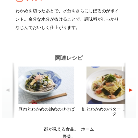
豚肉とわかめの炒めのせそば
鮭とわかめのバターしょうゆパス
わ
タ
顔が見える食品。
ホーム
野菜。
加工品。
レシピ
動画Gallery