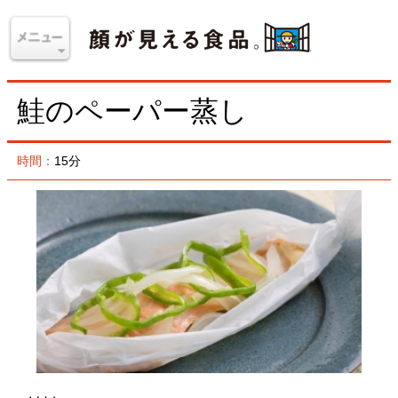
鮭のペーパー蒸し
時間：
15分
材料
銀鮭（生）
1切れ