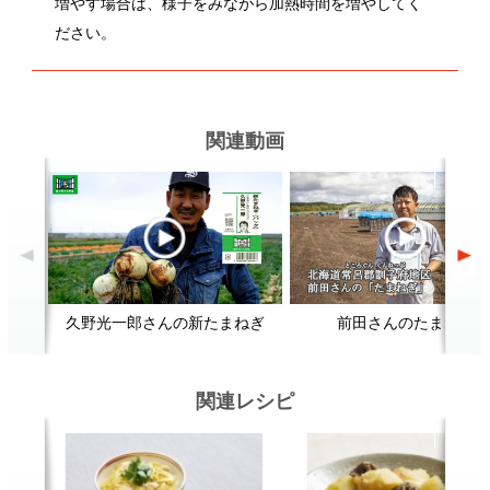
久野光一郎さんの新たまねぎ
前田さんのたまねぎ
関連レシピ
親子丼
肉じゃが
顔が見える食品。
ホーム
野菜。
加工品。
レシピ
動画Gallery