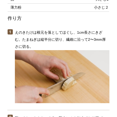
えのきたけは根元を落としてほぐし、1cm長さにきざ
む。たまねぎは縦半分に切り、繊維に沿って2〜3mm厚
さに切る。
鶏つくねのタネをつくる。鶏肉にＡを加えてねり混ぜ、
さらに（１）のえのきを加えて混ぜる。12等分して、空
気を抜きながらまるめる。