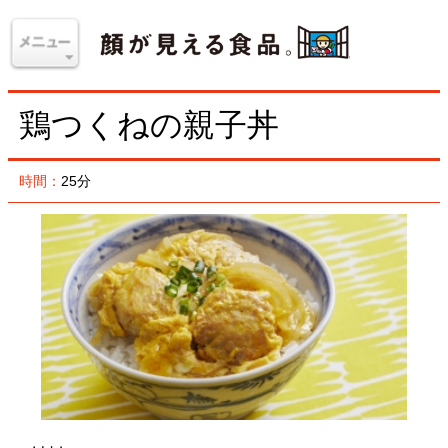
鶏つくねの親子丼
時間：
25分
材料
＜4人分＞