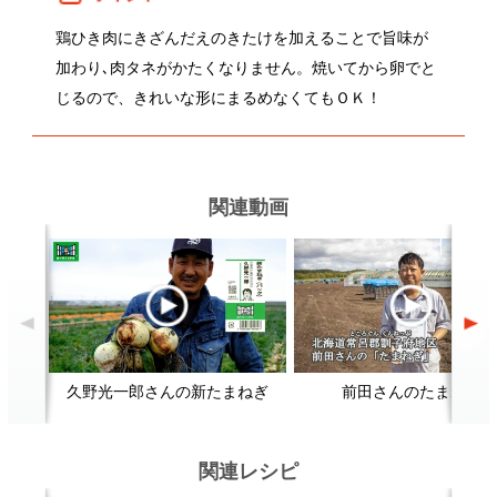
久野光一郎さんの新たまねぎ
前田さんのたまねぎ
関連レシピ
三色そぼろ丼
筑前煮
顔が見える食品。
ホーム
野菜。
加工品。
レシピ
動画Gallery