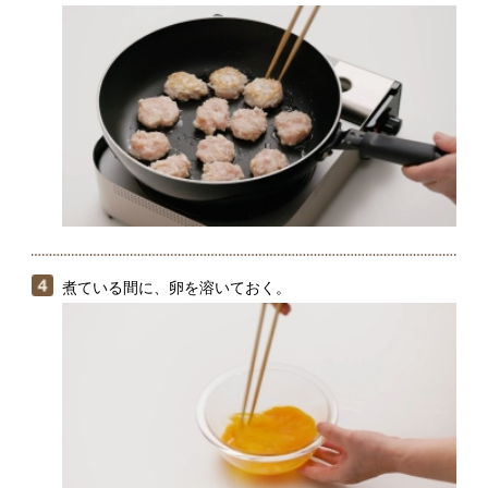
煮ている間に、卵を溶いておく。
（３）のたまねぎに火が通ったら、（４）の溶き卵をま
わし入れ、再びフタをして好みのかたさになるまで火を
通す。丼に盛ったご飯の上にのせ、小ねぎを散らす。