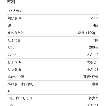
鶏ひき肉
200g
卵
4個
えのきたけ
1/2袋（100g）
たまねぎ
1個
だし
200ml
みりん
大さじ2
しょうゆ
大さじ3
サラダ油
小さじ1
温かいご飯
茶碗4杯分
小ねぎ（小口切り）
適量
A
塩、白こしょう
各少々
酒
大さじ1
薄力粉
小さじ２
作り方