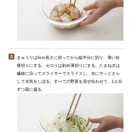
きゅうりは5cm長さに切ってから縦半分に切り、薄い短
冊切りにする。セロリは斜め薄切りにする。たまねぎは
繊維に沿ってスライサーでスライスし、水にサッとさら
して水気をしぼる。すべての野菜を混ぜ合わせて、1人分
ずつ器に盛る。
（２）のラップをはずし、すりごまを加えて軽く混ぜ、
（３）の野菜にのせる。