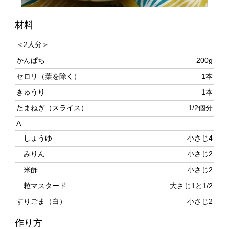
＜2人分＞
かんぱち
200g
セロリ（葉を除く）
1本
きゅうり
1本
たまねぎ（スライス）
1/2個分
A
しょうゆ
小さじ4
みりん
小さじ2
米酢
小さじ2
粒マスタード
大さじ1と1/2
すりごま（白）
小さじ2
作り方
かんぱちは2〜3mm厚さに切る。