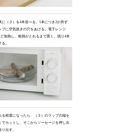
状に（２）を4本並べる。1本につき2か所ず
ップに空気抜きの穴をあける。電子レンジ
3分ほど加熱し、粗熱がとれるまで置く。残り4本
する。
れる程度になったら、（３）のラップの端を
ミでカットし、そこからソーセージを押し出
取り出す。