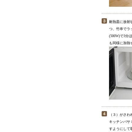
耐熱皿に放射
つ、竹串でラ
(500W)で
も同様に加熱
（３）がさわ
キッチンバサ
すようにして