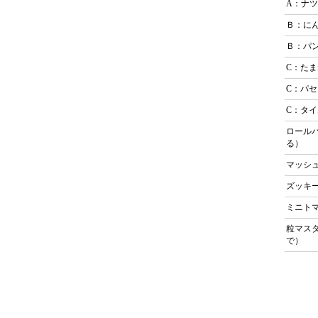
A：ナ
Ｂ：に
Ｂ：パ
C：た
C：パ
C：タ
ロール
る）
マッシ
ズッキ
ミニト
粒マス
で）