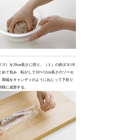
ズ）を20cm長さに切り、（１）の肉ダネ1/8
めて包み、転がして10〜12cm長さのソーセ
、両端をキャンディのようにねじって下折り
同様に成形する。