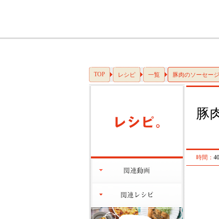
TOP
レシピ
一覧
豚肉のソーセー
豚
時間：
4