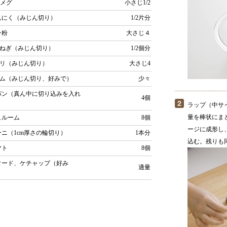
ツメグ
小さじ1/2
んにく（みじん切り）
1/2片分
ン粉
大さじ４
まねぎ（みじん切り）
1/2個分
セリ（みじん切り）
大さじ4
イム（みじん切り、好みで）
少々
パン（真ん中に切り込みを入れ
4個
ラップ（中サイ
量を棒状にまと
ュルーム
8個
ージに成形し
ーニ（1cm厚さの輪切り）
1本分
込む。残りも
マト
8個
タード、ケチャップ（好み
適量