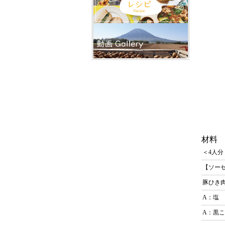
材料
＜4人分
【ソー
豚ひき
A：塩
A：黒