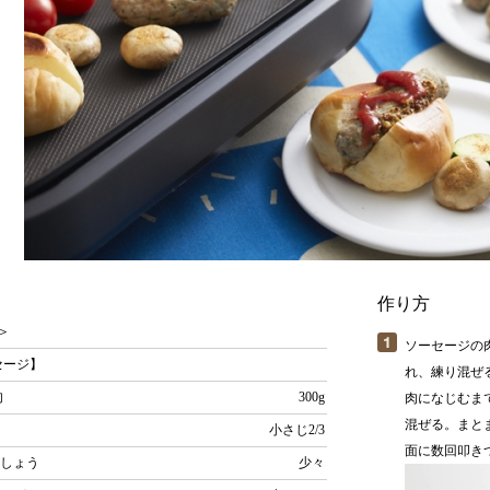
作り方
＞
ソーセージの
セージ】
れ、練り混ぜ
肉
300g
肉になじむま
混ぜる。まと
小さじ2/3
面に数回叩き
こしょう
少々