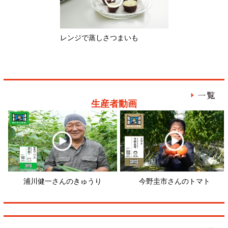
浦川健一さんのきゅうり
今野圭市さんのトマト
畠
レシピ動画
筑前煮
ブロッコリーとアンチョビのパス
タ