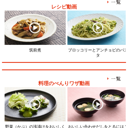
料理のべんりワザ動画
野菜（かぶ）の浅漬けをおいしく
おいしい合わせだしをとるには？
切り身
つくるには？
顔が見える食品。
ホーム
野菜。
加工品。
レシピ
動画Gallery