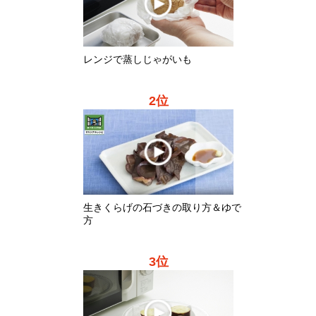
生きくらげの石づきの取り方＆ゆで
方
3位
レンジで蒸しさつまいも
生産者動画