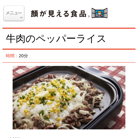
牛肉のペッパーライス
時間：
20分
材料
＜4人分＞