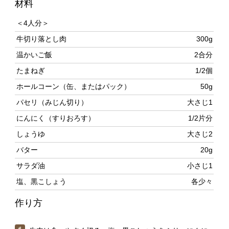
牛切り落とし肉
300g
温かいご飯
2合分
たまねぎ
1/2個
ホールコーン（缶、またはパック）
50g
パセリ（みじん切り）
大さじ1
にんにく（すりおろす）
1/2片分
しょうゆ
大さじ2
バター
20g
サラダ油
小さじ1
塩、黒こしょう
各少々
作り方
牛肉は食べやすく切る。塩、黒こしょうをふり、にんに
くをもみ込む。