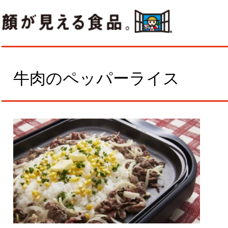
牛肉のペッパーライス
作
ょ
る
材料
ダ