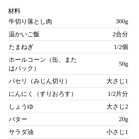
300g
牛切り落とし肉
し
温かいご飯
2合分
たまねぎ
1/2個
り
広
ホールコーン（缶、また
50g
た
はパック）
パセリ（みじん切り）
大さじ1
にんにく（すりおろす）
1/2片分
せ
し
しょうゆ
大さじ2
20g
バター
タ
サラダ油
小さじ1
が
塩、黒こしょう
各少々
し