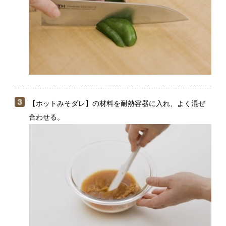
【ホットみそダレ】の材料を耐熱容器に入れ、よく混ぜ
合わせる。
ホットプレートに（３）をのせ、中温に設定する。プレ
ートが温まったら、薄くサラダ油をひき、（１）のたま
ねぎ、（２）のキャベツとピーマンをのせて焼く。野菜
に焼き色がついたら返し、牛肉を並べて両面を焼く。火
が通ったら、温まったみそダレをつけて食べる。