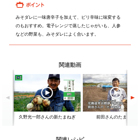
久野光一郎さんの新たまねぎ
前田さんのたまねぎ
関連レシピ
野菜（かぶ）の浅漬けをおいしく
親子丼
つくるには？
顔が見える食品。
ホーム
野菜。
加工品。
レシピ
動画Gallery