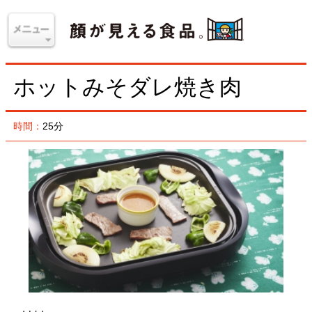
ホットみそダレ焼き肉
時間：
25分
材料
＜4人分＞