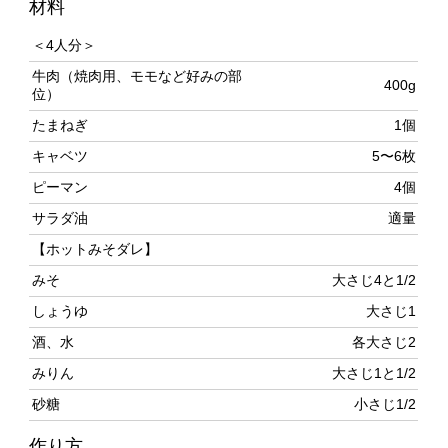
牛肉（焼肉用、モモなど好みの部
400g
位）
たまねぎ
1個
キャベツ
5〜6枚
ピーマン
4個
サラダ油
適量
【ホットみそダレ】
みそ
大さじ4と1/2
しょうゆ
大さじ1
酒、水
各大さじ2
みりん
大さじ1と1/2
砂糖
小さじ1/2
作り方
たまねぎは縦半分に切る。爪楊枝を1cm間隔に4本、しっ
かり芯まで突き刺し、横4等分にする。