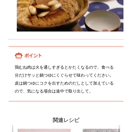
関連レシピ
三色そぼろ丼
筑前煮
顔が見える食品。
ホーム
野菜。
加工品。
レシピ
動画Gallery