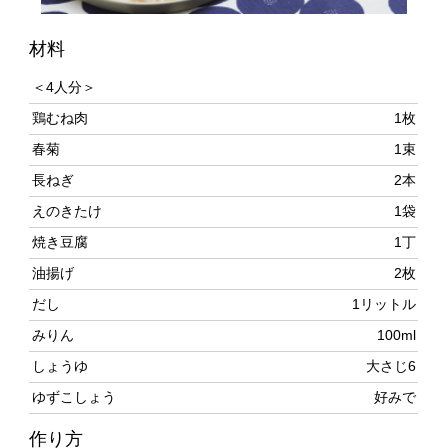
＜4人分＞
鶏むね肉
1枚
春菊
1束
長ねぎ
2本
えのきたけ
1袋
焼き豆腐
1丁
油揚げ
2枚
だし
1リットル
みりん
100ml
しょうゆ
大さじ6
ゆずこしょう
好みで
作り方
鶏肉は皮を除く。皮と反対の面を上にしてまな板に置
き、細いほうから極薄のそぎ切りにして器に並べる。皮
はだしとして使うので、捨てずにとっておく。