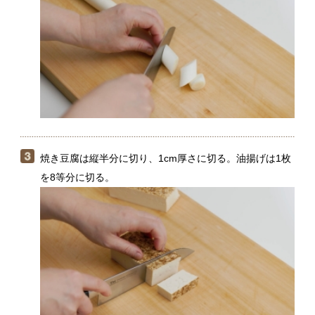
焼き豆腐は縦半分に切り、1cm厚さに切る。油揚げは1枚
を8等分に切る。
土鍋にだし、（１）の鶏皮、みりんを合わせて強火にか
け、煮立ったら弱火にして10分ほど加熱する。しょうゆ
を加えて中火にし、煮立ったら弱火にして、さらに5分ほ
ど加熱する。