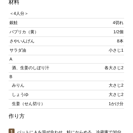
銀鮭
4切れ
パプリカ（黄）
1/2個
さやいんげん
8本
サラダ油
小さじ1
A
酒、生姜のしぼり汁
各大さじ2
B
みりん
大さじ2
しょうゆ
大さじ2
生姜（せん切り）
1かけ分
作り方
バットにＡを混ぜ合わせ、鮭にからめる。冷蔵庫で30分
ほどおく（途中で返す）。味がなじんだら、キッチンペ
ーパーで汁気を拭き取る。