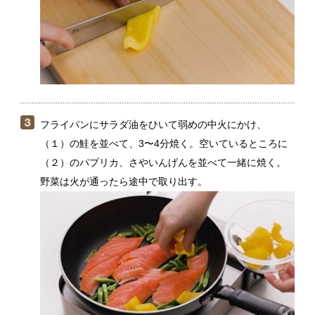
フライパンにサラダ油をひいて弱めの中火にかけ、
（１）の鮭を並べて、3〜4分焼く。空いているところに
（２）のパプリカ、さやいんげんを並べて一緒に焼く。
野菜は火が通ったら途中で取り出す。
（３）の鮭を返してもう一方の面も2分ほど焼く。全体の
色が変わったら、フライパンの中の余分な油をキッチン
ペーパーで拭き取って、Ｂを上から順に入れていく。鍋
底の調味料をスプーンですくって鮭の上にかけて、全体
に味をからめたら火を止める。器に盛り、（３）で焼い
ておいた野菜を添える。