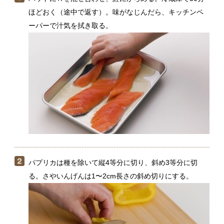
パプリカは種を除いて縦4等分に切り、斜め3等分に切
る。さやいんげんは1〜2cm長さの斜め切りにする。