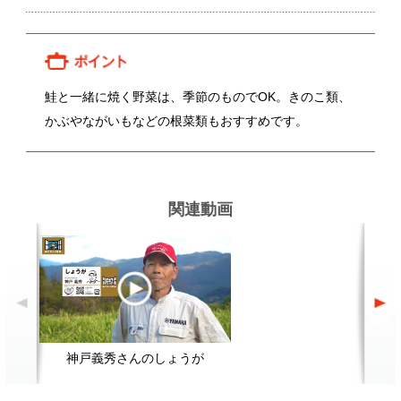
神戸義秀さんのしょうが
関連レシピ
三色そぼろ丼
生姜の佃煮
切
顔が見える食品。
ホーム
野菜。
加工品。
レシピ
動画Gallery