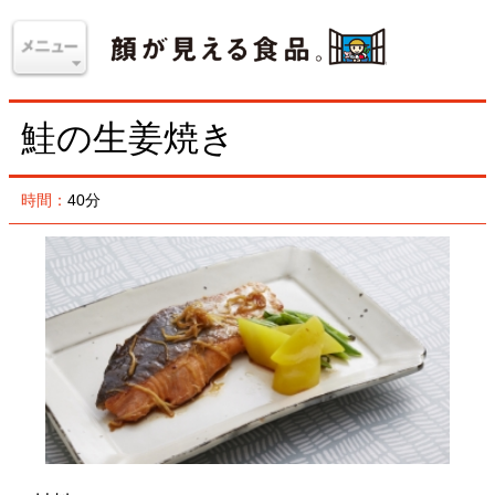
鮭の生姜焼き
時間：
40分
材料
＜4人分＞