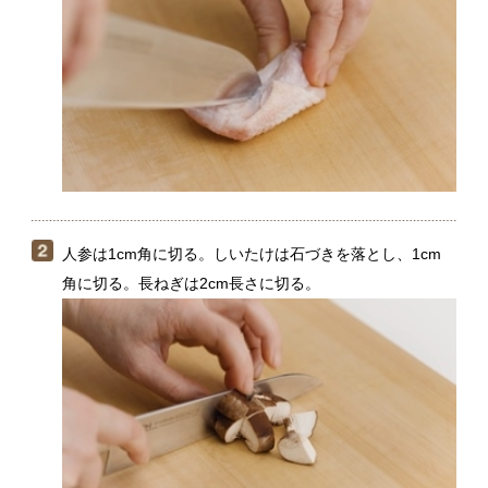
人参は1cm角に切る。しいたけは石づきを落とし、1cm
角に切る。長ねぎは2cm長さに切る。
フライパンにサラダ油をひいて中火にかけ、（１）の鶏
肉を皮目を下にして並べる。こんがり色づいたら返し、
もう一方の面も色づくまで焼く。