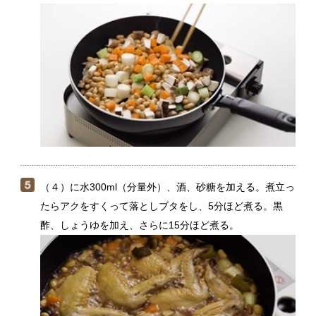
（４）に水300ml（分量外）、酒、砂糖を加える。煮立っ
たらアクをすくって落としブタをし、5分ほど煮る。黒
酢、しょうゆを加え、さらに15分ほど煮る。
大豆は、節分の豆まきで余った煎り大豆でもつくれま
す。その場合、煎り大豆は半量（120g）に、（５）で
加える水は450mlにして、様子を見ながら煮てくださ