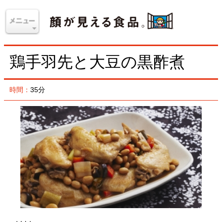
鶏手羽先と大豆の黒酢煮
時間：
35分
材料
＜4人分＞