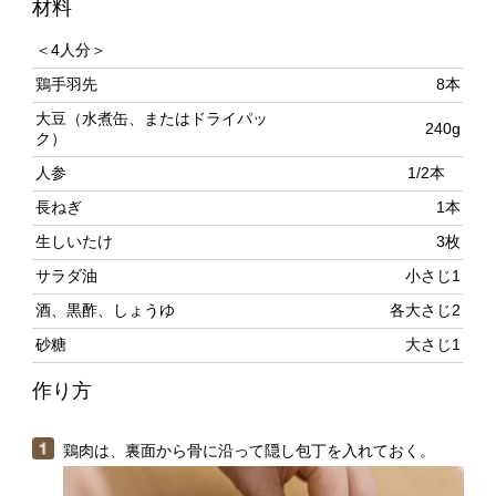
鶏手羽先
8本
大豆（水煮缶、またはドライパッ
240g
ク）
人参
1/2本
長ねぎ
1本
生しいたけ
3枚
サラダ油
小さじ1
酒、黒酢、しょうゆ
各大さじ2
砂糖
大さじ1
作り方
鶏肉は、裏面から骨に沿って隠し包丁を入れておく。