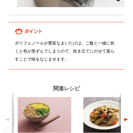
三色そぼろ丼
筑前煮
ブ
顔が見える食品。
ホーム
野菜。
加工品。
レシピ
動画Gallery