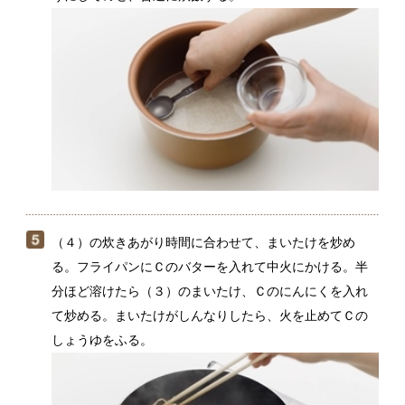
る。フライパンにＣのバターを入れて中火にかける。半
分ほど溶けたら（３）のまいたけ、Ｃのにんにくを入れ
て炒める。まいたけがしんなりしたら、火を止めてＣの
しょうゆをふる。
（４）が炊けたところへ（５）のまいたけをのせ、炊飯
器のフタを閉めて5分ほど蒸らす。切るように混ぜて器に
盛り、パセリを散らす。