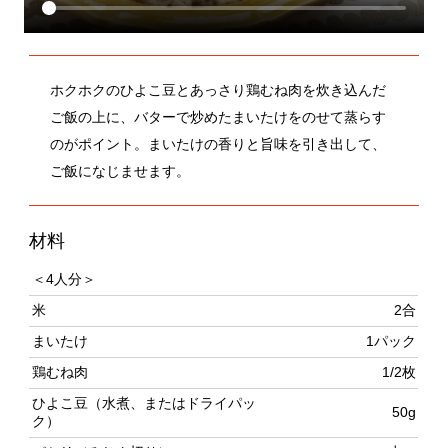
ホクホクのひよこ豆とあっさり鶏むね肉を炊き込んだ
ご飯の上に、バターで炒めたまいたけをのせて蒸らす
のがポイント。まいたけの香りと旨味を引き出して、
ご飯になじませます。
材料
＜4人分＞
米
2合
まいたけ
1パック
鶏むね肉
1/2枚
ひよこ豆（水煮、またはドライパッ
50g
ク）
パセリ（みじん切り）
少々
（鶏肉の下味）
塩、白こしょう
各少々
白ワイン（酒で代用可）
大さじ1