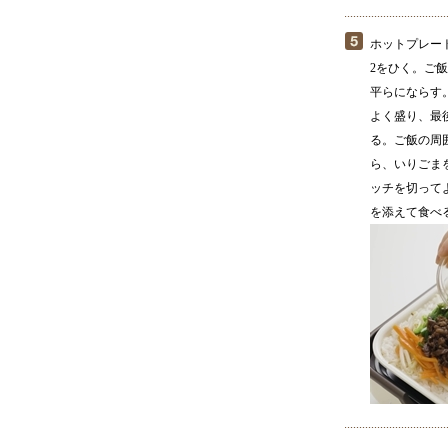
ホットプレー
2をひく。ご
平らにならす
よく盛り、最
る。ご飯の周
ら、いりごま
ッチを切って
を添えて食べ