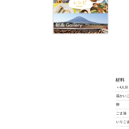
材料
＜4人分
温かい
卵
ごま
いりご