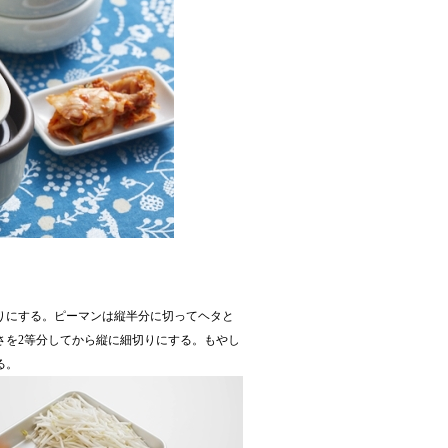
りにする。ピーマンは縦半分に切ってヘタと
さを2等分してから縦に細切りにする。もやし
る。