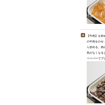
【牛肉】を炒
の牛肉をのせ
ら炒める。肉
気がなくなる
ペーパーでプ