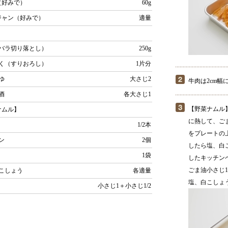
（好みで）
60g
ジャン（好みで）
適量
】
バラ切り落とし）
250g
く（すりおろし）
1片分
うゆ
大さじ2
牛肉は2cm幅
、酒
各大さじ1
【野菜ナムル
ナムル】
に熱して、ご
1/2本
をプレートの
マン
2個
したら塩、白
し
1袋
したキッチン
ごま油小さじ
こしょう
各適量
塩、白こしょ
油
小さじ1＋小さじ1/2