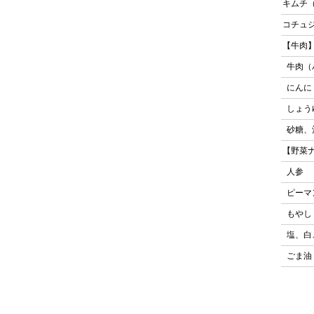
キムチ
コチュ
【牛肉
牛肉（
にんに
しょ
砂糖
【野菜
人参
ピー
もや
塩、白
ごま