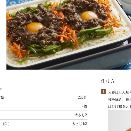
作り方
＞
人参はせん切
ご飯
2合分
種を除き、長
2個
はひげ根をと
油
大さじ2
ま（白）
大さじ1/2