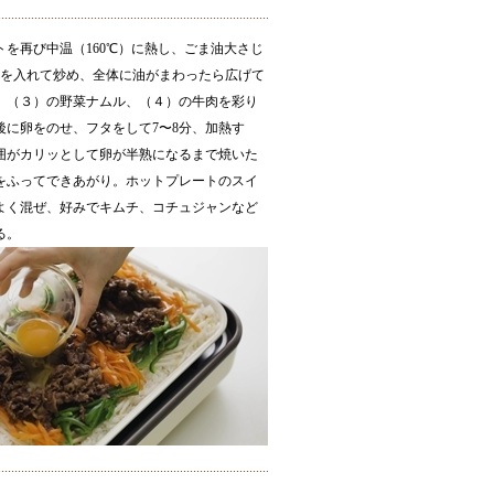
トを再び中温（160℃）に熱し、ごま油大さじ
飯を入れて炒め、全体に油がまわったら広げて
。（３）の野菜ナムル、（４）の牛肉を彩り
後に卵をのせ、フタをして7〜8分、加熱す
囲がカリッとして卵が半熟になるまで焼いた
をふってできあがり。ホットプレートのスイ
よく混ぜ、好みでキムチ、コチュジャンなど
る。