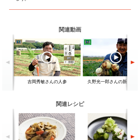
筑前煮
野菜（かぶ）の浅漬けをおいしく
つくるには？
顔が見える食品。
ホーム
野菜。
加工品。
レシピ
動画Gallery