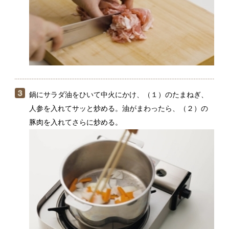
鍋にサラダ油をひいて中火にかけ、（１）のたまねぎ、
人参を入れてサッと炒める。油がまわったら、（２）の
豚肉を入れてさらに炒める。
（３）の肉の色が半分ほど変わったら弱火にし、バター
を加えて溶かし、薄力粉をふって炒める。粉っぽさがな
くなるまで炒めたら水150ml（分量外）を注ぎ、（１）の
キャベツを加えてよく混ぜ、フタをして2〜3分煮る。