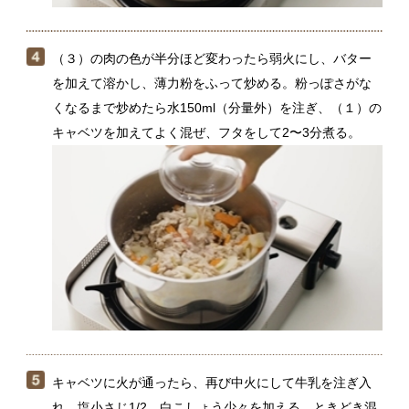
キャベツに火が通ったら、再び中火にして牛乳を注ぎ入
れ、塩小さじ1/2、白こしょう少々を加える。ときどき混
ぜながら煮て、沸いたら火を止める。器に盛り、好みで
バゲットを添える。