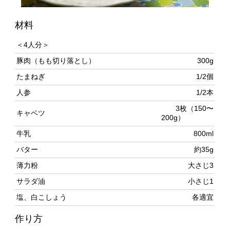
＜4人分＞
豚肉（もも切り落とし）
300g
たまねぎ
1/2個
人参
1/2本
3枚（150〜
キャベツ
200g）
牛乳
800ml
バター
約35g
薄力粉
大さじ3
サラダ油
小さじ1
塩、白こしょう
各適宜
作り方
たまねぎは2cm角に切る。にんじんは3cm長さ、キャベ
ツは2cm長さの短冊切りにする。