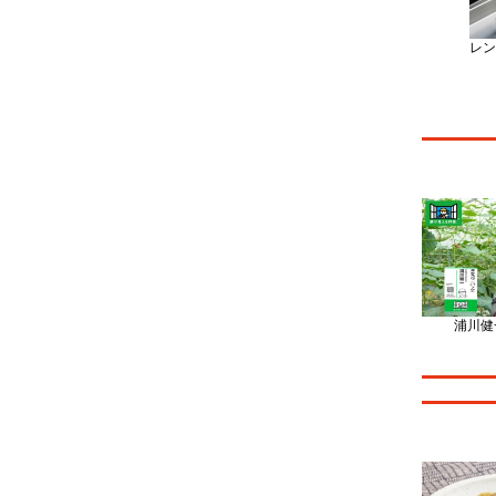
レン
浦川健