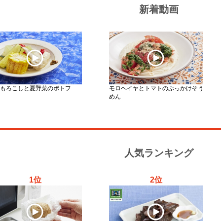
新着動画
もろこしと夏野菜のポトフ
モロヘイヤとトマトのぶっかけそう
めん
人気ランキング
1位
2位