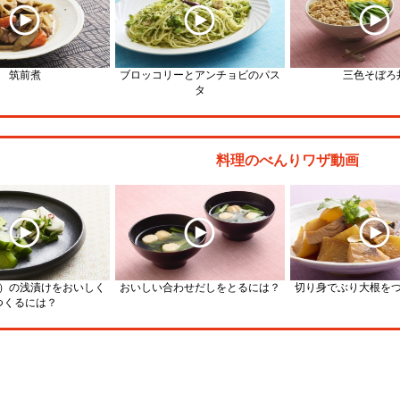
筑前煮
ブロッコリーとアンチョビのパス
三色そぼろ
タ
料理のべんりワザ動画
）の浅漬けをおいしく
おいしい合わせだしをとるには？
切り身でぶり大根を
つくるには？