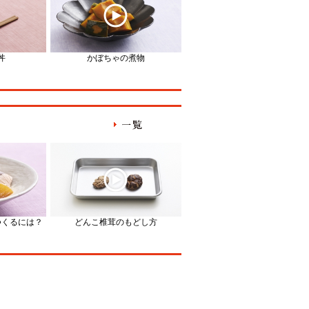
丼
かぼちゃの煮物
生姜の佃煮
つくるには？
どんこ椎茸のもどし方
ロールキャベツをきれいにおい
くつくるには？