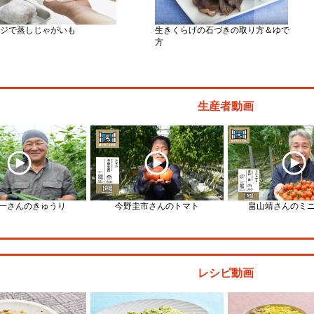
ジで蒸しじゃがいも
生きくらげの石づきの取り方＆ゆで
方
生産者動画
一さんのきゅうり
今野圭市さんのトマト
畠山靖さんのミ
レシピ動画