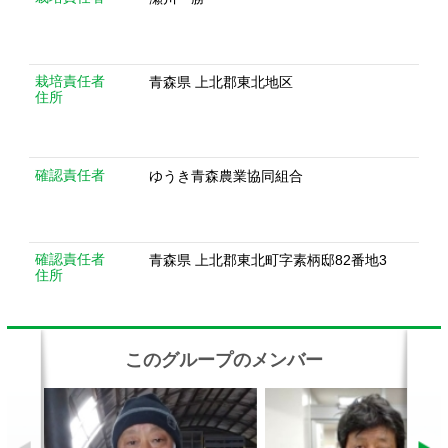
確認責任者
青森県 上北郡東北町字素柄邸82番地3
住所
このグループのメンバー
本間末作さん
沼辺幸一さん
関連動画