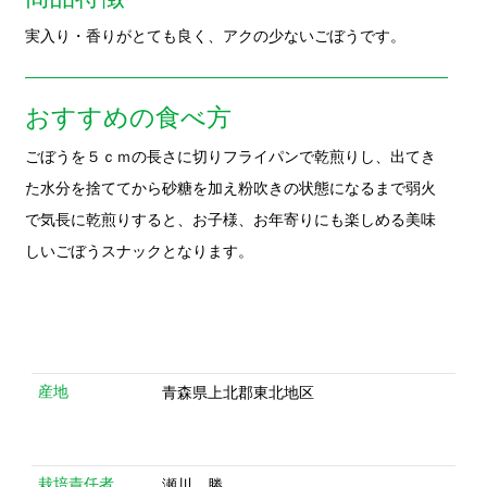
た水分を捨ててから砂糖を加え粉吹きの状態になるまで弱火
で気長に乾煎りすると、お子様、お年寄りにも楽しめる美味
しいごぼうスナックとなります。
産地
青森県上北郡東北地区
栽培責任者
瀬川 勝
栽培責任者
青森県 上北郡東北地区
住所
確認責任者
ゆうき青森農業協同組合