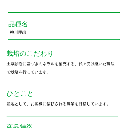
柳川理想
栽培のこだわり
土壌診断に基づきミネラルを補充する、代々受け継いだ農法
で栽培を行っています。
ひとこと
産地として、お客様に信頼される農業を目指しています。
商品特徴
実入り・香りがとても良く、アクの少ないごぼうです。
おすすめの食べ方
ごぼうを５ｃｍの長さに切りフライパンで乾煎りし、出てき