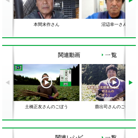
土橋正友さんのごぼう
萠出司さんのごぼう
関連レシピ
筑前煮
かやくご飯をおいしくつくるに
ご
は？
顔が見える食品。
ホーム