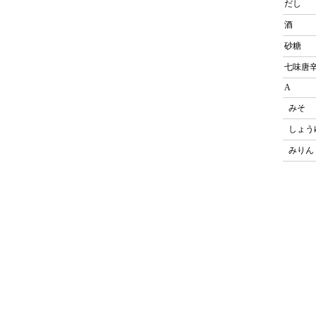
だし
酒
砂糖
七味唐
A
みそ
しょ
みり