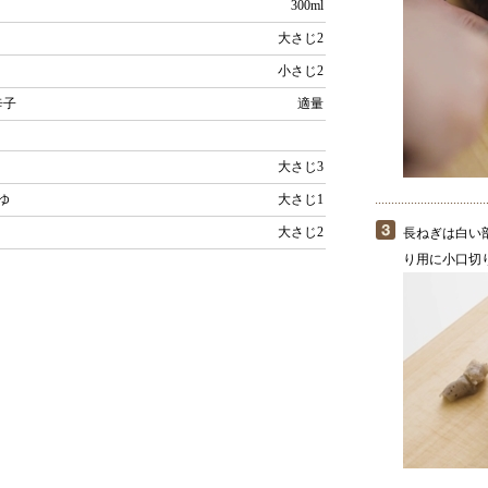
300ml
大さじ2
小さじ2
辛子
適量
大さじ3
うゆ
大さじ1
ん
大さじ2
長ねぎは白い
り用に小口切