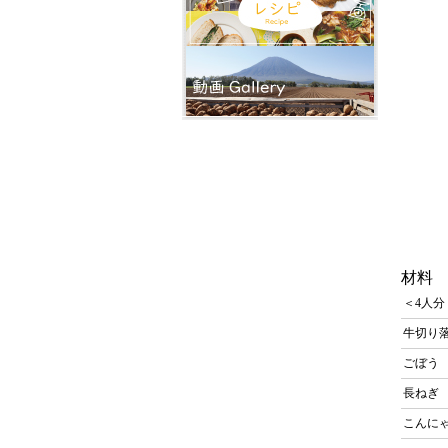
材料
＜4人分
牛切り
ごぼ
長ね
こんに