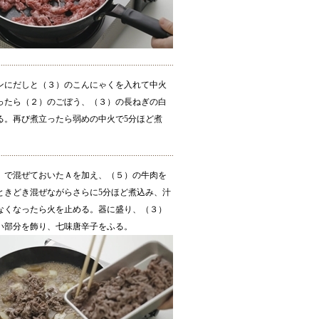
ンにだしと（３）のこんにゃくを入れて中火
ったら（２）のごぼう、（３）の長ねぎの白
る。再び煮立ったら弱めの中火で5分ほど煮
）で混ぜておいたＡを加え、（５）の牛肉を
ときどき混ぜながらさらに5分ほど煮込み、汁
なくなったら火を止める。器に盛り、（３）
い部分を飾り、七味唐辛子をふる。