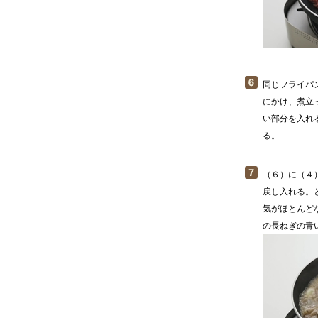
同じフライパ
にかけ、煮立
い部分を入れ
る。
（６）に（４
戻し入れる。
気がほとんど
の長ねぎの青