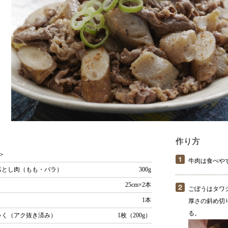
作り方
＞
牛肉は食べや
落とし肉（もも・バラ）
300g
う
25cm×2本
ごぼうはタワ
ぎ
1本
厚さの斜め切
る。
ゃく（アク抜き済み）
1枚（200g）