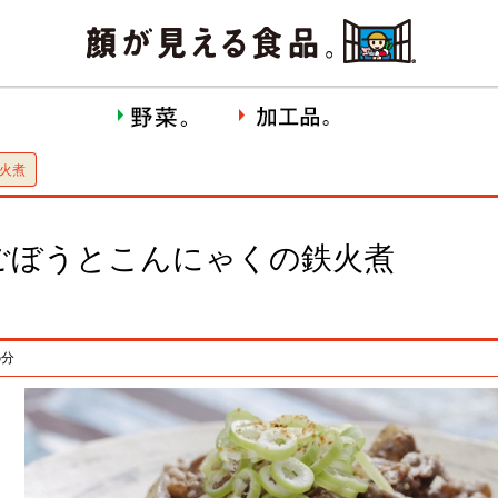
火煮
ごぼうとこんにゃくの鉄火煮
5分