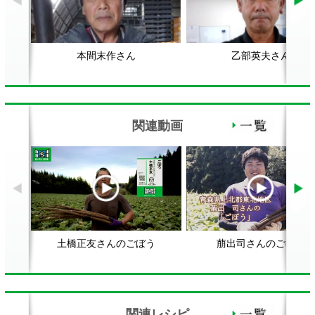
土橋正友さんのごぼう
萠出司さんのごぼう
関連レシピ
筑前煮
かやくご飯をおいしくつくるに
ご
は？
顔が見える食品。
ホーム