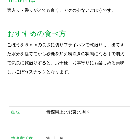
た水分を捨ててから砂糖を加え粉吹きの状態になるまで弱火
で気長に乾煎りすると、お子様、お年寄りにも楽しめる美味
しいごぼうスナックとなります。
産地
青森県上北郡東北地区
栽培責任者
瀬川 勝
栽培責任者
青森県 上北郡東北地区
住所
確認責任者
ゆうき青森農業協同組合