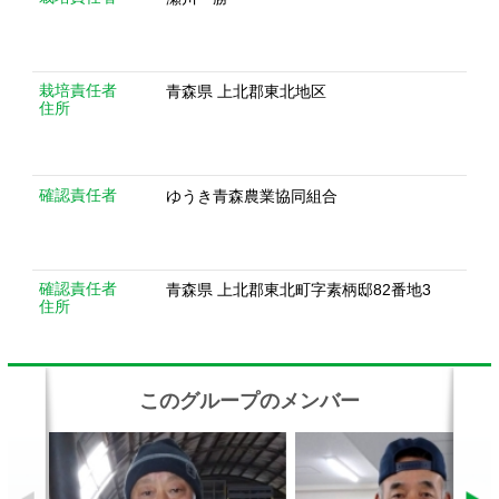
確認責任者
青森県 上北郡東北町字素柄邸82番地3
住所
このグループのメンバー
本間末作さん
乙部英夫さん
関連動画