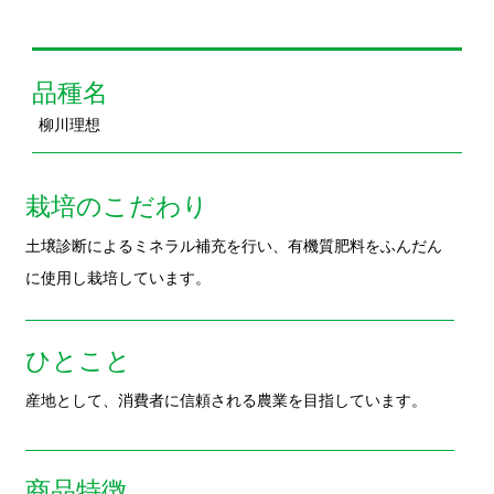
柳川理想
栽培のこだわり
土壌診断によるミネラル補充を行い、有機質肥料をふんだん
に使用し栽培しています。
ひとこと
産地として、消費者に信頼される農業を目指しています。
商品特徴
実入り・香りがとても良く、アクの少ないごぼうです。
おすすめの食べ方
ごぼうを５ｃｍの長さに切りフライパンで乾煎りし、出てき