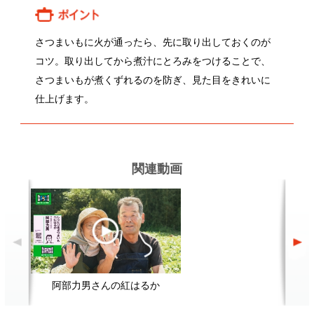
関連動画
阿部力男さんの紅はるか
関連レシピ
三色そぼろ丼
筑前煮
顔が見える食品。
ホーム