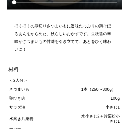
ほくほくの厚切りさつまいもに旨味たっぷリの鶏そぼ
ろあんをからめた、秋らしいおかずです。豆板醤の辛
味がさつまいもの甘味を引き立てて、あとをひく味わ
いに！
材料
＜2人分＞
さつまいも
1本（250〜300g）
鶏ひき肉
100g
サラダ油
小さじ1
水小さじ2＋片栗粉小
水溶き片栗粉
さじ1
豆板醤
小さじ1/2
砂糖
小さじ1/2
酒
大さじ1
しょうゆ
小さじ2