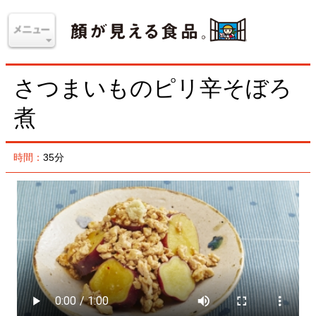
さつまいものピリ辛そぼろ
煮
時間：
35分