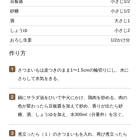
おろし生姜
1/2かけ分
作り方
さつまいもは皮つきのまま1〜1.5cmの輪切りにし、水に
さらして水気をきる。
鍋にサラダ油をひいて中火にかけ、鶏肉を炒める。肉の
色が変わったら豆板醤を加えて炒め、香りが出たら砂
糖、酒、しょうゆを加え、水300ml（分量外）を注ぐ。
煮立ったら（１）のさつまいもを入れ、再び煮立ったら
弱火にする。不織布タイプのキッチンペーパーで落とし
ブタをして、15分ほど煮る。
落としブタを外し、さつまいもを返す。再び落としブタ
を戻して、さらに5分ほど煮る。