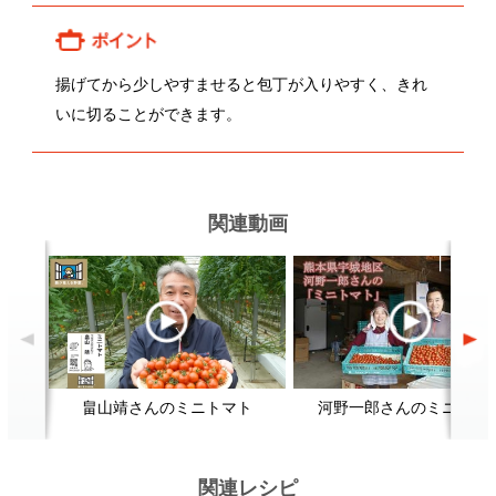
畠山靖さんのミニトマト
河野一郎さんのミニトマト
関連レシピ
野菜（かぶ）の浅漬けをおいしく
和風おろしハンバーグ
ロ
つくるには？
顔が見える食品。
ホーム
野菜。
加工品。
レシピ
動画Gallery