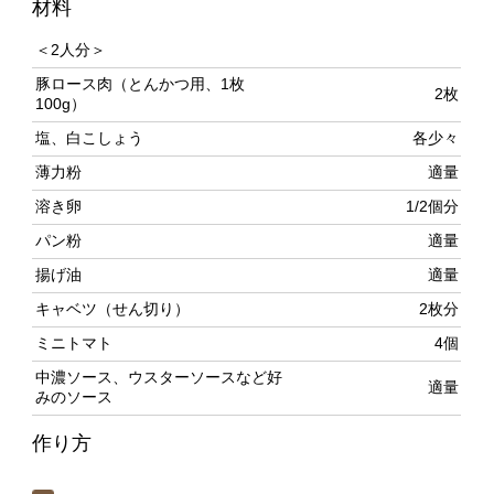
豚ロース肉（とんかつ用、1枚
2枚
100g）
塩、白こしょう
各少々
薄力粉
適量
溶き卵
1/2個分
パン粉
適量
揚げ油
適量
キャベツ（せん切り）
2枚分
ミニトマト
4個
中濃ソース、ウスターソースなど好
適量
みのソース
作り方
豚肉をまな板にのせて、めん棒で軽くたたいてのばし、
再び元の形に戻すように整える。4、5か所筋切りし、返
してもう一方の面からも筋切りする。両面に塩、白こし
ょうをふる。