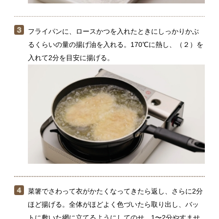
菜箸でさわって衣がかたくなってきたら返し、さらに2分
ほど揚げる。全体がほどよく色づいたら取り出し、バッ
トに敷いた網に立てるようにしてのせ、1〜2分やすませ
て粗熱を取る。食べやすい幅に切って器に盛り、キャベ
ツ、ミニトマトを添える。好みのソースをかけて味わ
う。
●油に入れたら、衣がかたまるまでしばらくさわらない
衣がかたまるまでさわらないことで、肉汁をしっかりと
じこめてカラッ、サクッと揚がります。かたまって色づ
いたら、返して！