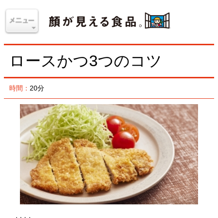
ロースかつ3つのコツ
時間：
20分
材料
＜2人分＞