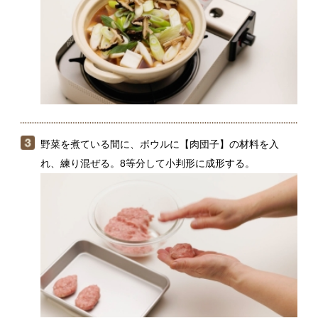
れ、練り混ぜる。8等分して小判形に成形する。
フライパンにサラダ油をひいて中火にかけ、（３）の肉
団子のタネを並べる。両面に焼き色がついたら取り出
す。