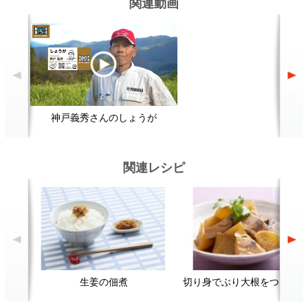
生姜の佃煮
切り身でぶり大根をつくるには？
顔が見える食品。
ホーム
野菜。
加工品。
レシピ
動画Gallery