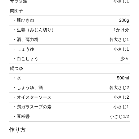
・酒、薄力粉
各大さじ1
・しょうゆ
小さじ1
・白こしょう
少々
鍋つゆ
・水
500ml
・しょうゆ、酒
各大さじ2
・オイスターソース
小さじ2
・鶏ガラスープの素
小さじ1
・豆板醤
小さじ1/2
作り方
春雨は水に浸してもどす。白菜は3cm角に切り、葉と軸
に分けておく。長ねぎは1cm厚さの斜め切りにする。