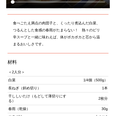
食べごたえ満点の肉団子と、くったり煮込んだ白菜、
つるんとした食感の春雨がたまらない！ 熱々のピリ
辛スープと一緒に味わえば、体がポカポカと芯から温
まるおいしさです。
材料
＜2人分＞
白菜
1/4個（500g）
長ねぎ（斜め切り）
1本
干ししいたけ（もどして薄切りにす
2枚分
る）
春雨（乾燥）
30g
サラダ油
小さじ1
肉団子
・豚ひき肉
200g
・生姜（みじん切り）
1かけ分