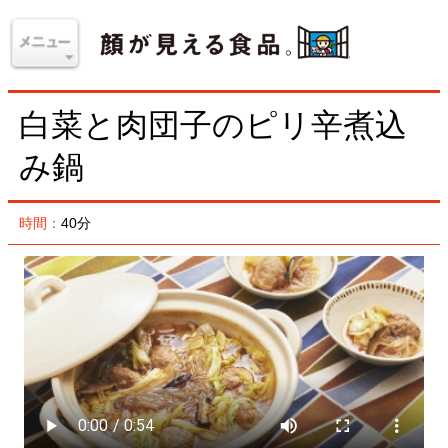
白菜と肉団子のピリ辛煮込
み鍋
時間：
40分