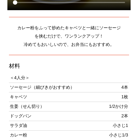
カレー粉をふって炒めたキャベツと一緒にソーセージ
を挟むだけで、ワンランクアップ！
冷めてもおいしいので、お弁当にもおすすめ。
材料
＜4人分＞
ソーセージ（細びきがおすすめ）
4本
キャベツ
1枚
生姜（せん切り）
1/2かけ分
ドッグパン
2本
サラダ油
小さじ1
カレー粉
小さじ1/3
塩、白こしょう
各少々
トマトケチャップ、フレンチマスタ
各適量
ード
作り方