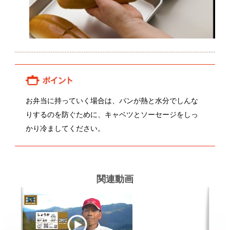
関連動画
神戸義秀さんのしょうが
関連レシピ
野菜（かぶ）の浅漬けをおいしく
生姜の佃煮
切
つくるには？