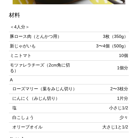
＜4人分＞
豚ロース肉（とんかつ用）
3枚（350g）
新じゃがいも
3〜4個（500g）
ミニトマト
10個
モツァレラチーズ（2cm角に切
1個分
る）
A
ローズマリー（葉をみじん切り）
2〜3枝分
にんにく（みじん切り）
1片分
塩
小さじ1/2
白こしょう
少々
オリーブオイル
大さじ1と1/2
作り方
豚肉は包丁の背で軽く両面を叩き、3cm角に切る。