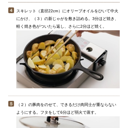
（２）の豚肉をのせて、できるだけ肉同士が重ならない
ようにする。フタをして6分ほど弱火で蒸す。
豚肉に火が通り、じゃがいもに竹串がスッと刺さるくら
いにやわらかくなったら、（３）のミニトマト、モツァ
レラチーズを散らし、再びフタをして2〜3分、チーズが