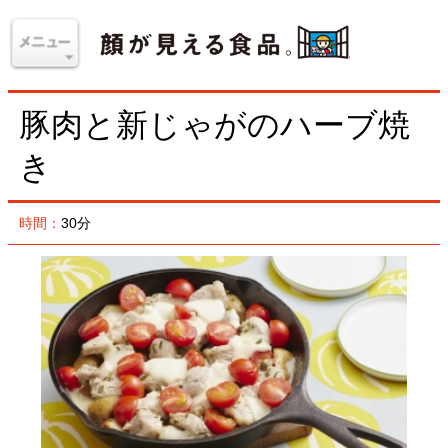
豚肉と新じゃがのハーブ焼
き
時間：
30分
材料