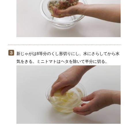
新じゃがは8等分のくし形切りにし、水にさらしてから水
気をきる。ミニトマトはヘタを除いて半分に切る。
スキレット（直径22cm）にオリーブオイルをひいて中火
にかけ、（３）の新じゃがを敷き詰める。3分ほど焼き、
軽く焼き色がついたら返し、さらに2分ほど焼く。