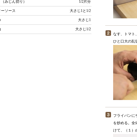
く（みじん切り）
1/2片分
ターソース
大さじ1と1/2
ゆ
大さじ1
油
大さじ1/2
なす、トマト
ひと口大の乱
フライパンに
を炒める。全
けて、（１）