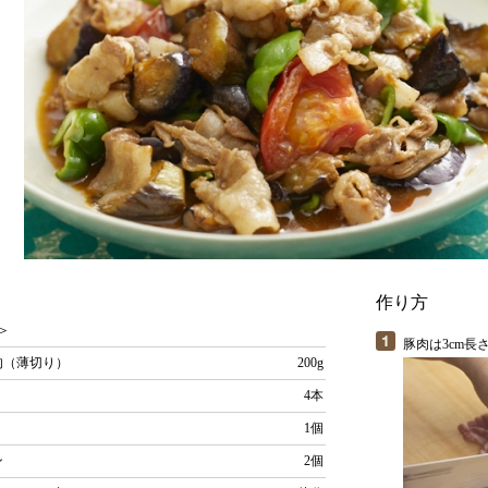
作り方
＞
豚肉は3cm長
肉（薄切り）
200g
4本
ト
1個
ン
2個