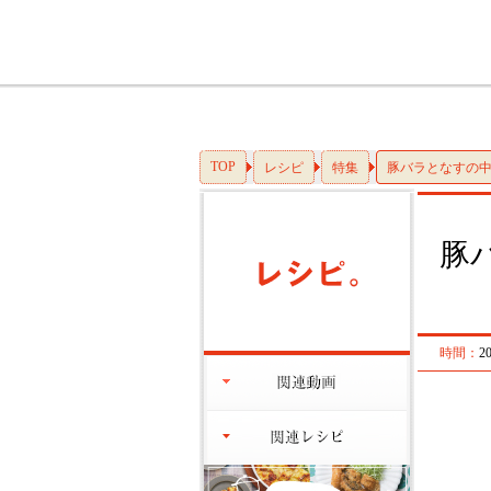
TOP
レシピ
特集
豚バラとなすの
豚
時間：
2