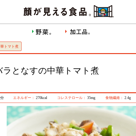
中華トマト煮
バラとなすの中華トマト煮
0分
エネルギー：
270kcal
コレステロール：
35mg
食物繊維：
2.4g