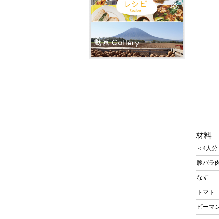
材料
＜4人分
豚バラ
なす
トマ
ピーマ