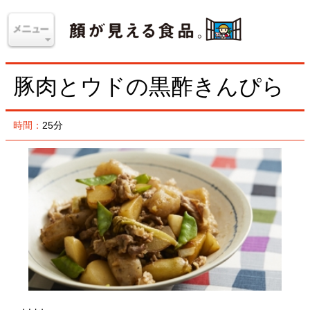
豚肉とウドの黒酢きんぴら
時間：
25分
材料
＜4人分＞