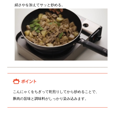
こんにゃくをちぎって乾煎りしてから炒めることで、
豚肉の旨味と調味料がしっかり染み込みます。
関連レシピ
和風おろしハンバーグ
なすと豚バラの辛みそ鍋
顔が見える食品。
ホーム
野菜。
加工品。
レシピ
動画Gallery