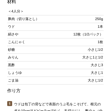
豚肉（切り落とし）
250g
ウド
1本
絹さや
12枚（1/2パック）
こんにゃく
1枚
砂糖
小さじ1/2
みりん
大さじ1と1/2
黒酢
大さじ3
しょうゆ
大さじ1
ごま油
大さじ1/2
作り方
ウドは包丁の背などで表面のうぶ毛をこそげて、根元の
皮を10cmほどピーラーでむく。乱切りにし、酢少々（分
量外）を加えた水に20分ほどさらしてアクを抜き、ザル
でしっかり水気をきる。絹さやは筋を取り、斜め半分に
切る。こんにゃくは、手でひと口大にちぎる。