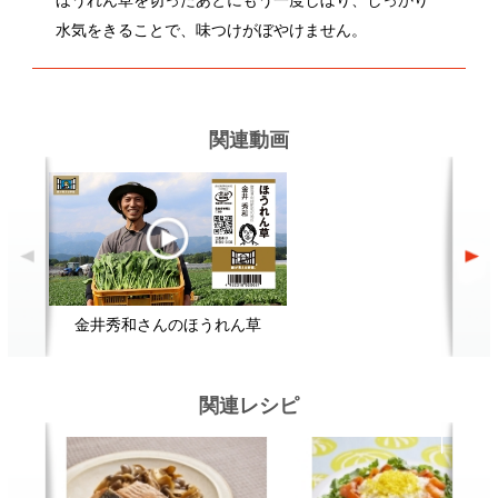
鮭ときのこの焼き漬け
スモークサーモンのサラダ寿司
太
顔が見える食品。
ホーム
野菜。
加工品。
レシピ
動画Gallery