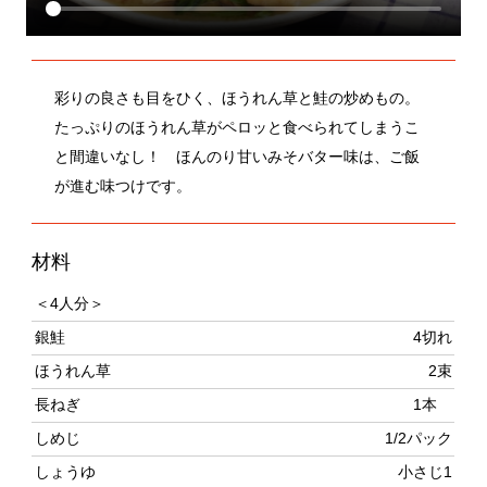
彩りの良さも目をひく、ほうれん草と鮭の炒めもの。
たっぷりのほうれん草がペロッと食べられてしまうこ
と間違いなし！ ほんのり甘いみそバター味は、ご飯
が進む味つけです。
材料
＜4人分＞
銀鮭
4切れ
ほうれん草
2束
長ねぎ
1本
しめじ
1/2パック
しょうゆ
小さじ1
白こしょう
少々
薄力粉
適量
サラダ油
大さじ1/2
バター
10g