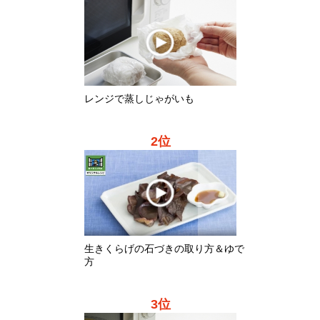
2位
生きくらげの石づきの取り方＆ゆで
方
3位
レンジで蒸しさつまいも