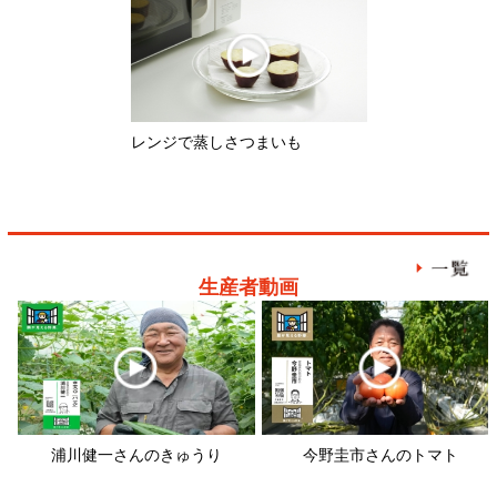
生産者動画
浦川健一さんのきゅうり
今野圭市さんのトマト
畠
レシピ動画
筑前煮
ブロッコリーとアンチョビのパス
タ