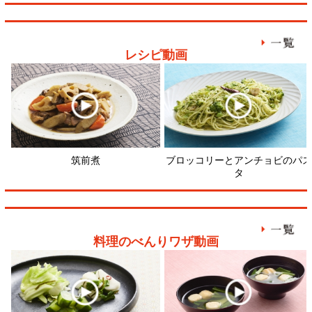
料理のべんりワザ動画
野菜（かぶ）の浅漬けをおいしく
おいしい合わせだしをとるには？
切り身
つくるには？
顔が見える食品。
ホーム
野菜。
加工品。
レシピ
動画Gallery