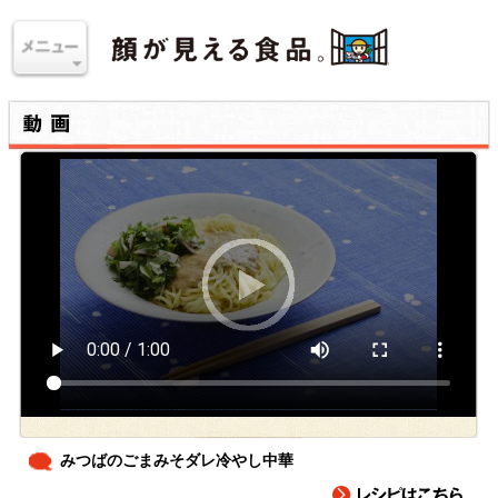
みつばのごまみそダレ冷やし中華
みつばの香りのよさと清涼感を楽しむ、和え麺タイプの冷やし中