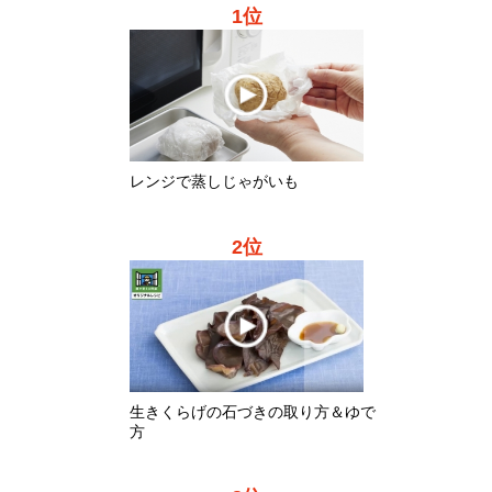
2位
生きくらげの石づきの取り方＆ゆで
方
3位
レンジで蒸しさつまいも