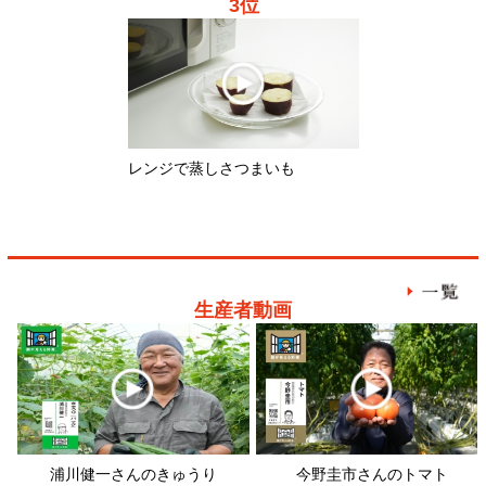
生産者動画
浦川健一さんのきゅうり
今野圭市さんのトマト
畠
レシピ動画
筑前煮
ブロッコリーとアンチョビのパス
タ