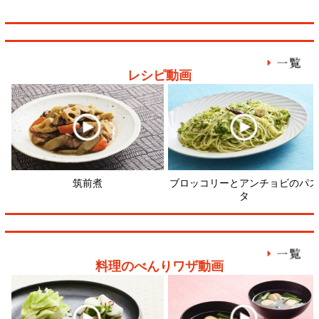
料理のべんりワザ動画
野菜（かぶ）の浅漬けをおいしく
おいしい合わせだしをとるには？
切り身
つくるには？
顔が見える食品。
ホーム
野菜。
加工品。
レシピ
動画Gallery