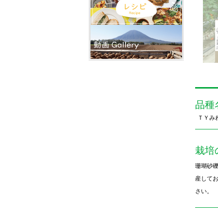
品種
ＴＹみ
栽培
珊瑚砂礫
産して
さい。