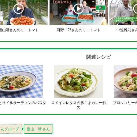
畠山靖さんのミニトマト
河野一郎さんのミニトマト
中道雅則さ
関連レシピ
とオイルサーディンのパスタ
ロメインレタスの豚こまカレー炒
ブロッコリー
め
さんグループ
畠山 靖 さん