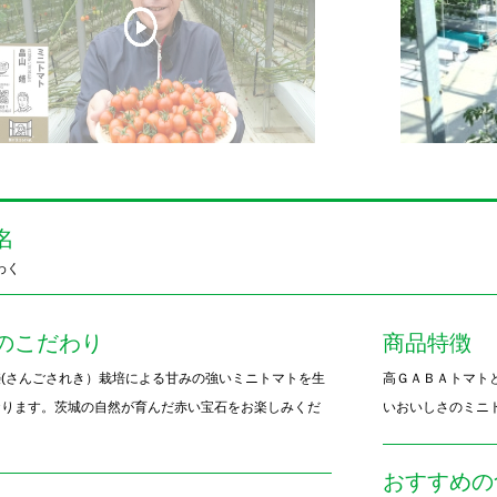
名
わく
のこだわり
商品特徴
(さんごされき）栽培による甘みの強いミニトマトを生
高ＧＡＢＡトマト
おります。茨城の自然が育んだ赤い宝石をお楽しみくだ
いおいしさのミニ
おすすめの