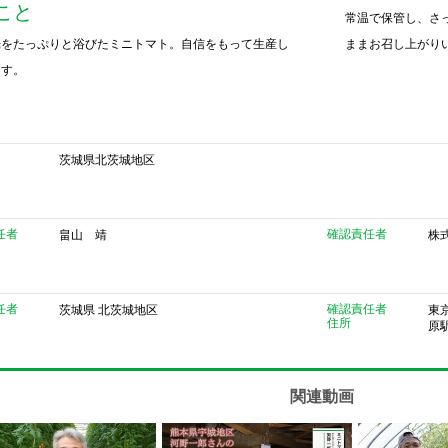
こと
常温で保管し、さ
光をたっぷりと浴びたミニトマト。自信をもって生産し
ままお召し上がり
ます。
茨城県北茨城地区
任者
確認責任者
畠山 靖
株
任者
確認責任者
茨城県 北茨城地区
東京
住所
原
関連動画