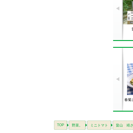
春菊
TOP
野菜。
ミニトマト
畠山 靖