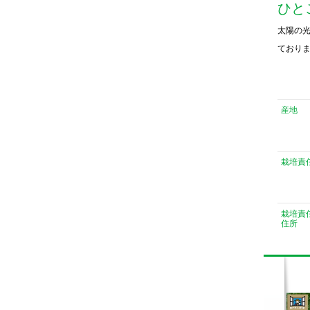
ひと
太陽の
ており
産地
栽培責
栽培責
住所