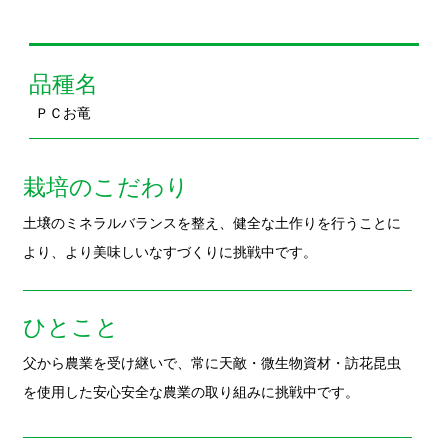
ＰＣお竜
栽培のこだわり
土壌のミネラルバランスを整え、健全な土作りを行うことに
より、より美味しいなすづくりに挑戦中です。
ひとこと
父から農業を受け継いで、常に天敵・微生物資材・訪花昆虫
を使用した安心安全な農業の取り組みに挑戦中です。
商品特徴
南国の太陽の光をふんだんに受け、肥料・水・温度のバラン
スの整えられた、養分の多い食味のあるなすです。
おすすめの食べ方