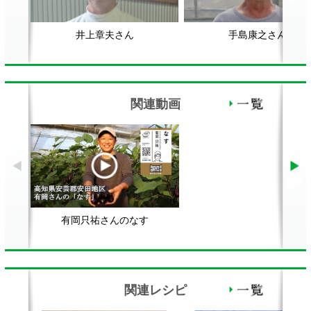
有岡只祐さんのなす
関連レシピ
野菜の揚げびたし
なすと豚バラの辛みそ鍋
顔が見える食品。
ホーム
野菜。