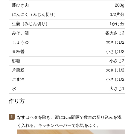
しょうゆ
大さじ1/2
豆板醤
小さじ1/2
砂糖
小さじ2
片栗粉
大さじ1/2
ごま油
小さじ1/2
水
大さじ1
作り方
なすはヘタを除き、縦に1cm間隔で数本の切り込みを浅
く入れる。キッチンペーパーで水気をふく。