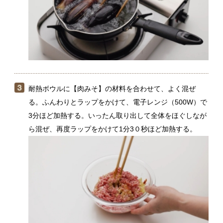
3分ほど加熱する。いったん取り出して全体をほぐしなが
ら混ぜ、再度ラップをかけて1分3０秒ほど加熱する。
（２）の揚げなすに（３）の肉みそをかけて、小ねぎと
いりごまをふる。