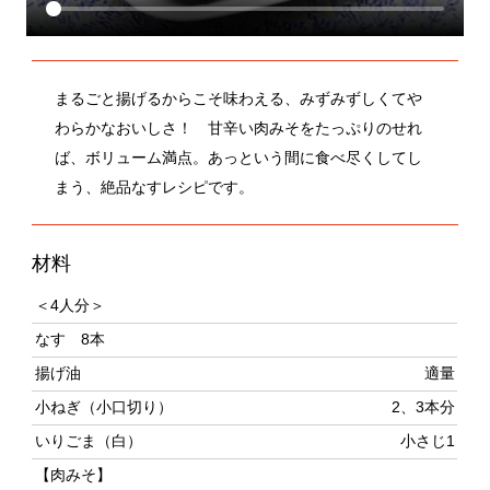
まるごと揚げるからこそ味わえる、みずみずしくてや
わらかなおいしさ！ 甘辛い肉みそをたっぷりのせれ
ば、ボリューム満点。あっという間に食べ尽くしてし
まう、絶品なすレシピです。
材料
＜4人分＞
なす 8本
揚げ油
適量
小ねぎ（小口切り）
2、3本分
いりごま（白）
小さじ1
【肉みそ】
豚ひき肉
200g
にんにく（みじん切り）
1/2片分
生姜（みじん切り）
1かけ分
みそ、酒
各大さじ2