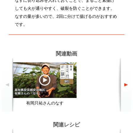
有岡只祐さんのなす
関連レシピ
和風おろしハンバーグ
野菜の揚げびたし
顔が見える食品。
ホーム
野菜。
加工品。
レシピ
動画Gallery