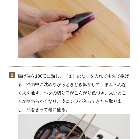
揚げ油を180℃に熱し、（１）のなすを入れて中火で揚げ
る。油の中に沈めながらときどき転がして、まんべんな
く火を通す。ヘタの切り口がこんがり色づき、太いとこ
ろがやわらかくなり、皮にシワが入ってきたら取り出
し、油をきって器に盛る。
耐熱ボウルに【肉みそ】の材料を合わせて、よく混ぜ
る。ふんわりとラップをかけて、電子レンジ（500W）で