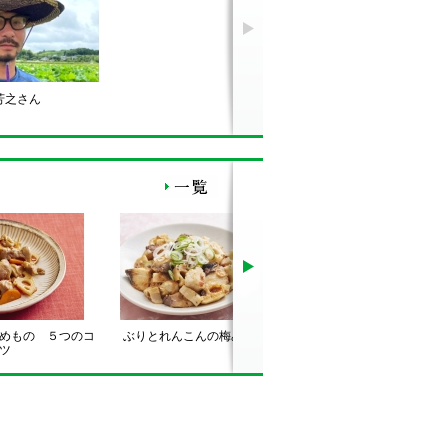
芳之さん
めもの ５つのコ
ぶりとれんこんの梅みそ炒め
ねぎ巻き牛肉と根菜のホ
ツ
ートグリル