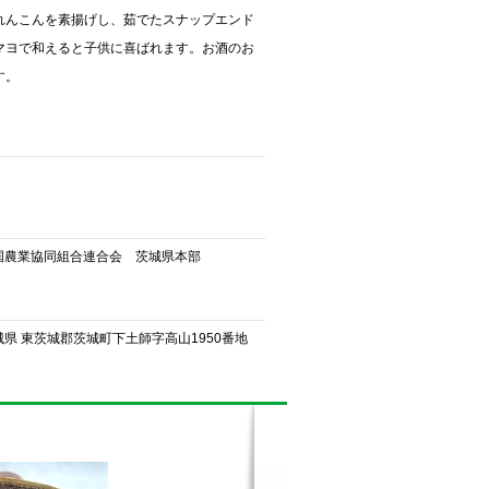
れんこんを素揚げし、茹でたスナップエンド
マヨで和えると子供に喜ばれます。お酒のお
す。
国農業協同組合連合会 茨城県本部
城県 東茨城郡茨城町下土師字高山1950番地