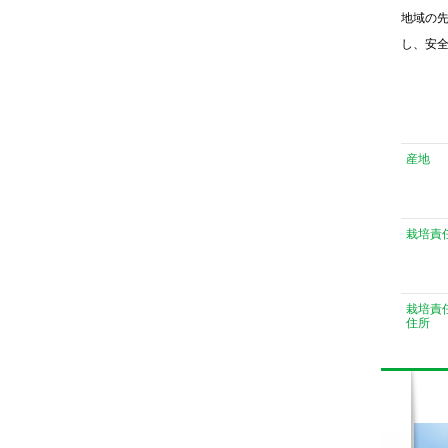
地域の
し、安
産地
栽培責
栽培責
住所