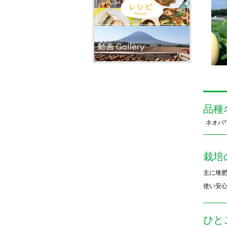
品種
ネオパ
栽培
主に堆
使い安
ひと