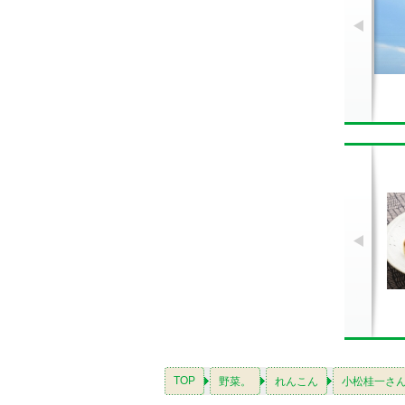
TOP
野菜。
れんこん
小松桂一さ