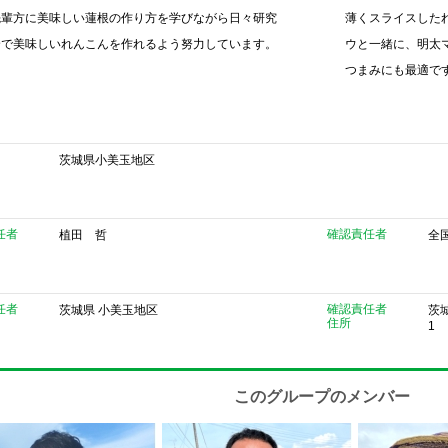
先輩方に美味しい蓮根の作り方を学びながら日々研究
薄くスライスした
全で美味しいれんこんを作れるよう努力しています。
ウと一緒に、明太
つまみにも最適で
茨城県小美玉地区
任者
確認責任者
植田 哲
全
任者
確認責任者
茨城県 小美玉地区
茨
住所
1
このグループのメンバー