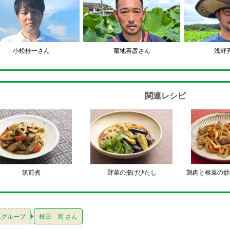
小松桂一さん
菊地喜彦さん
浅野
関連レシピ
筑前煮
野菜の揚げびたし
鶏肉と根菜の炒
んグループ
植田 哲 さん