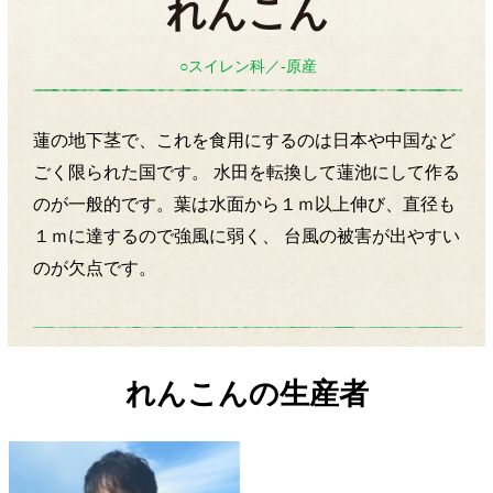
○スイレン科／-原産
蓮の地下茎で、これを食用にするのは日本や中国など
ごく限られた国です。 水田を転換して蓮池にして作る
のが一般的です。葉は水面から１ｍ以上伸び、直径も
１ｍに達するので強風に弱く、 台風の被害が出やすい
のが欠点です。
れんこんの生産者
小松桂一さんグループ