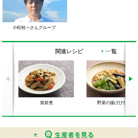
関連レシピ
筑前煮
野菜の揚げびたし
鶏
顔が見える食品。
ホーム
野菜。
加工品。
レシピ
動画Gallery