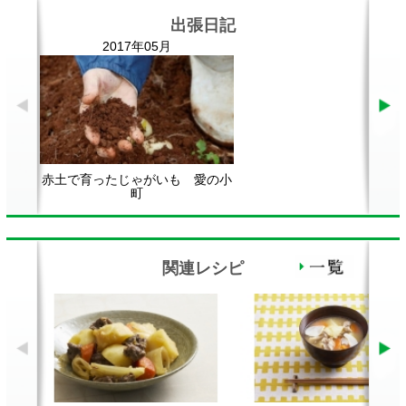
赤土で育ったじゃがいも 愛の小
町
関連レシピ
肉じゃが
にんにく豚汁
ダ