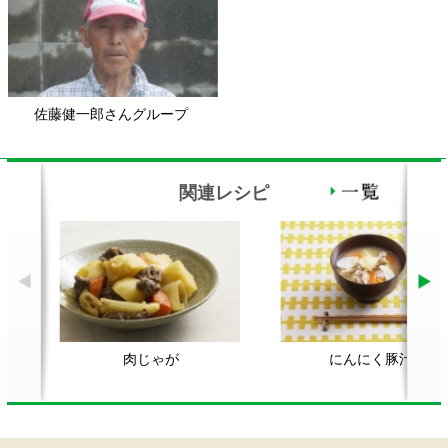
肉じゃが
にんにく豚汁
ダ
顔が見える食品。
ホーム
野菜。
加工品。
レシピ
動画Gallery