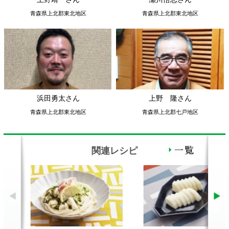
関連レシピ
たたきとろろめかぶうどん
ながいもの粕漬け
豚
顔が見える食品。
ホーム
野菜。
加工品。
レシピ
動画Gallery