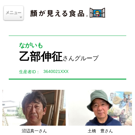
ながいも
乙部伸征
さんグループ
3640021XXX
生産者ID：
沼辺真一さん
土橋 豊さん
青森県上北郡東北地区
青森県上北郡東北地区