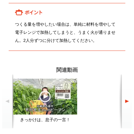
きっかけは、息子の一言！
関連レシピ
ブロッコリーとアンチョビのパス
和風おろしハンバーグ
タ
顔が見える食品。
ホーム
野菜。
加工品。
レシピ
動画Gallery