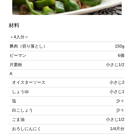
材料
＜4人分＞
豚肉（切り落とし）
150g
ピーマン
6個
片栗粉
小さじ1/2
A
オイスターソース
小さじ2
しょうゆ
小さじ1
塩
少々
白こしょう
少々
ごま油
小さじ1/2
おろしにんにく
1/4片分
作り方
豚肉は2cm幅に切り、Aをもみこむ。