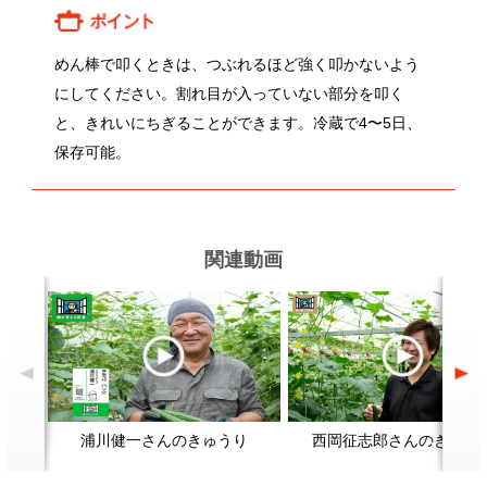
関連動画
浦川健一さんのきゅうり
西岡征志郎さんのきゅうり
関連レシピ
ブロッコリーとアンチョビのパス
野菜（かぶ）の浅漬けをおいしく
春
タ
つくるには？