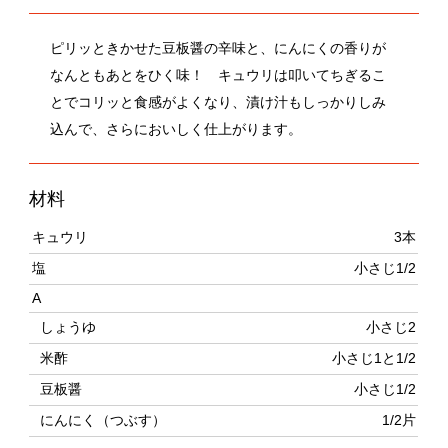
なんともあとをひく味！ キュウリは叩いてちぎるこ
とでコリッと食感がよくなり、漬け汁もしっかりしみ
込んで、さらにおいしく仕上がります。
材料
キュウリ
3本
塩
小さじ1/2
A
しょうゆ
小さじ2
米酢
小さじ1と1/2
豆板醤
小さじ1/2
にんにく（つぶす）
1/2片
作り方
キュウリは端を切り落とす。めん棒で軽く叩いて割れ目
を入れたら、45度転がして面をずらし、再び同じように