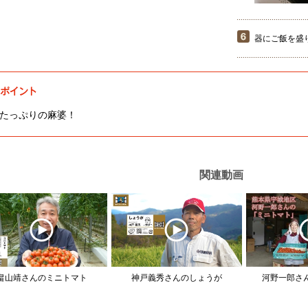
器にご飯を盛
たっぷりの麻婆！
関連動画
畠山靖さんのミニトマト
神戸義秀さんのしょうが
河野一郎さ