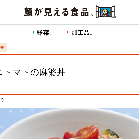
婆丼
ニトマトの麻婆丼
0分