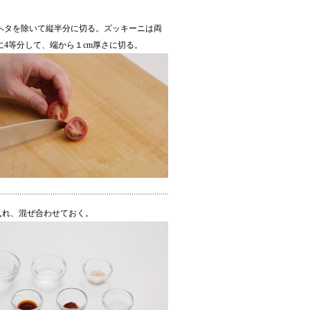
ヘタを除いて縦半分に切る。ズッキーニは両
に4等分して、端から１cm厚さに切る。
入れ、混ぜ合わせておく。