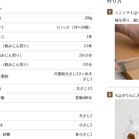
作り方
＞
ミニトマトは
肉
200g
端を切り、縦
マト
1パック（18〜20個）
ーニ
1本
 （粗みじん切り）
1/2本
粗みじん切り）
2かけ分
く（粗みじん切り）
1片分
片栗粉大さじ1/2＋水大
片栗粉
さじ1
油
大さじ1/2
Aはボウルに
ご飯
茶碗4杯分
大さじ2
ゆ
小さじ2
、砂糖
各小さじ1