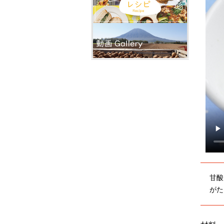
甘酸
がた