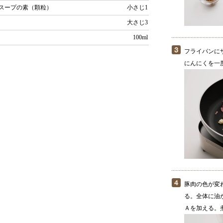
スープの素（顆粒）
小さじ1
大さじ3
100ml
フライパンに
にんにくを一
豚肉の色が変
る。全体に油
Ａを加える。