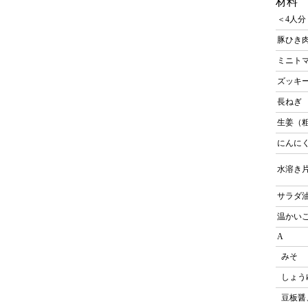
材料
＜4人分
豚ひき
ミニト
ズッキ
長ねぎ
生姜（
にんに
水溶き
サラダ
温かい
A
みそ
しょう
豆板醤