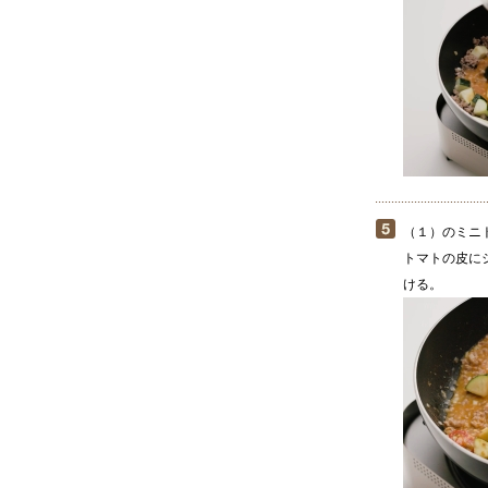
（１）のミニ
トマトの皮に
ける。