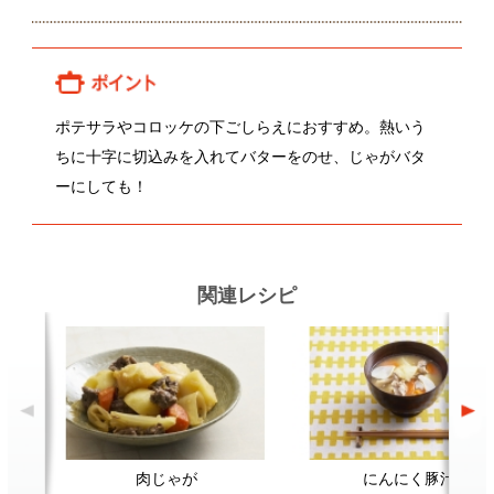
ーにしても！
関連レシピ
肉じゃが
にんにく豚汁
ダ
顔が見える食品。
ホーム
野菜。
加工品。
レシピ
動画Gallery