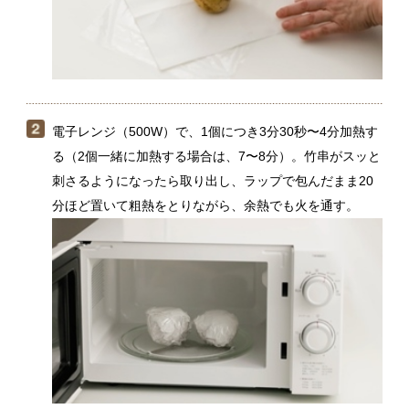
電子レンジ（500W）で、1個につき3分30秒〜4分加熱す
る（2個一緒に加熱する場合は、7〜8分）。竹串がスッと
刺さるようになったら取り出し、ラップで包んだまま20
分ほど置いて粗熱をとりながら、余熱でも火を通す。
ポテサラやコロッケの下ごしらえにおすすめ。熱いう
ちに十字に切込みを入れてバターをのせ、じゃがバタ