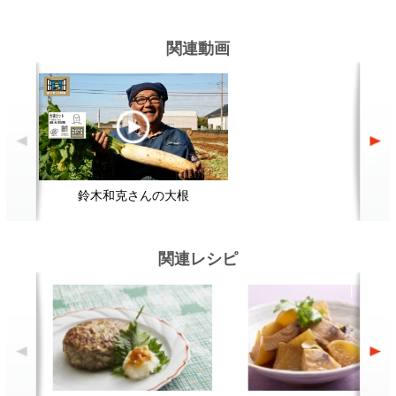
和風おろしハンバーグ
切り身でぶり大根をつくるには？
顔が見える食品。
ホーム
野菜。
加工品。
レシピ
動画Gallery