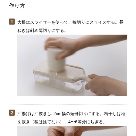
油揚げは油抜きし､2cm幅の短冊切りにする。梅干しは種
を抜き（種は捨てない）、4〜6等分にちぎる。