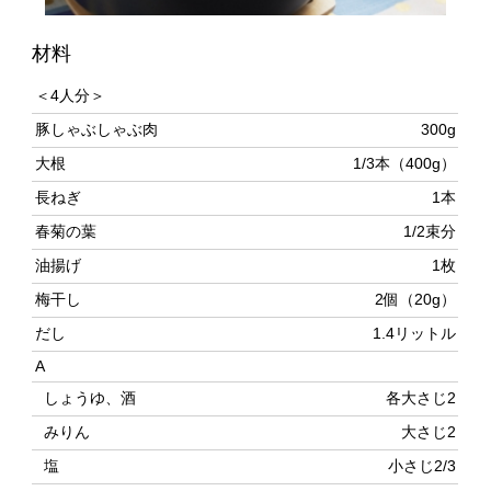
＜4人分＞
豚しゃぶしゃぶ肉
300g
大根
1/3本（400g）
長ねぎ
1本
春菊の葉
1/2束分
油揚げ
1枚
梅干し
2個（20g）
だし
1.4リットル
A
しょうゆ、酒
各大さじ2
みりん
大さじ2
塩
小さじ2/3
作り方
大根はスライサーを使って、輪切りにスライスする。長
ねぎは斜め薄切りにする。