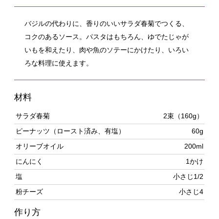
コクのあるソース。パスタはもちろん、ゆでたじゃが
いもを和えたり、肉や魚のソテーにかけたり、いろい
ろな料理に使えます。
材料
サラダ春菊
2束（160g）
ピーナッツ（ロースト済み、有塩）
60g
オリーブオイル
200ml
にんにく
1かけ
塩
小さじ1/2
粉チーズ
小さじ4
作り方
春菊は根元を切って水に30分ほど浸してシャキッとさ
せ、水気をきってキッチンペーパーで拭き取る。2〜3cm
長さのザク切りにする。