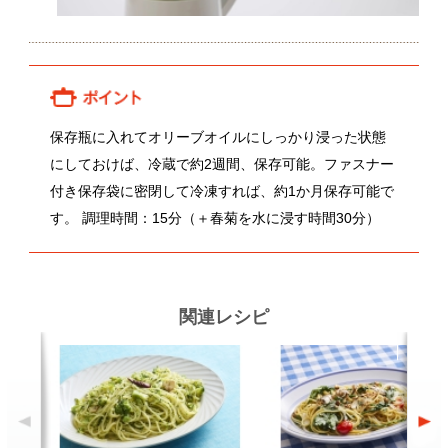
関連レシピ
ブロッコリーとアンチョビのパス
春菊とオイルサーディンのパスタ
タ
顔が見える食品。
ホーム
野菜。
加工品。
レシピ
動画Gallery