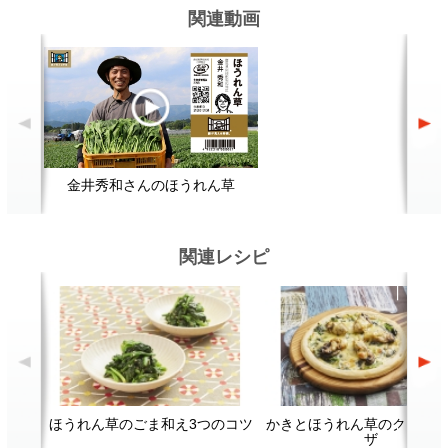
ほうれん草のごま和え3つのコツ
かきとほうれん草のクリーミーピ
ほ
ザ
顔が見える食品。
ホーム
野菜。
加工品。
レシピ
動画Gallery