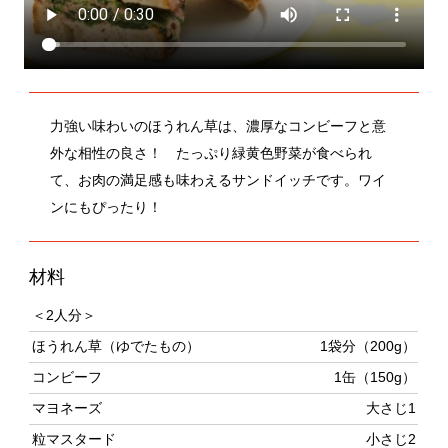
力強い味わいのほうれん草は、濃厚なコンビーフと意
外な相性の良さ！ たっぷり緑黄色野菜が食べられ
て、お肉の満足感も味わえるサンドイッチです。ワイ
ンにもぴったり！
材料
＜2人分＞
ほうれん草（ゆでたもの）
1袋分（200g）
コンビーフ
1缶（150g）
マヨネーズ
大さじ1
粒マスタード
小さじ2
パン（好みの厚さに切ったカンパー
4枚
ニュなど）
作り方