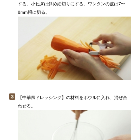
【中華風ドレッシング】の材料をボウルに入れ、混ぜ合
わせる。
小さめのフライパンにサラダ油（分量外、鍋底から1cm
弱の深さ）を入れて中火にかけ、温まったら（２）のワ
ンタンの皮をほぐして入れる。炒めるように混ぜなが