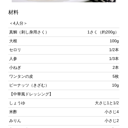
＜4人分＞
真鯛（刺し身用さく）
1さく（約200g）
大根
100g
セロリ
1/2本
人参
1/3本
小ねぎ
2本
ワンタンの皮
5枚
ピーナッツ（きざむ）
10g
【中華風ドレッシング】
しょうゆ
大さじ1と1/2
米酢
小さじ4
みりん
小さじ2
白こしょう
少々
ごま油
大さじ1/2
作り方