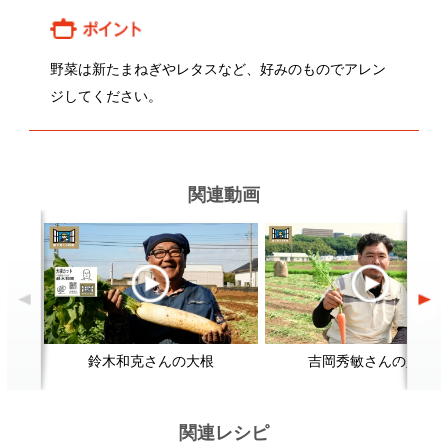
鈴木和克さんの大根
吉岡秀敏さんの人参
関連レシピ
筑前煮
肉じゃが
顔が見える食品。
ホーム
野菜。
加工品。
レシピ
動画Gallery